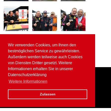
Wir verwenden Cookies, um Ihnen den
bestmöglichen Service zu gewährleisten.
Außerdem werden teilweise auch Cookies
von Diensten Dritter gesetzt. Weitere
Informationen erhalten Sie in unserer
Datenschutzerklärung
Home
Impressum
Datenschutz
Weitere Informationen
Zulassen