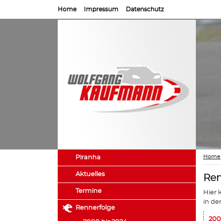
Home
Impressum
Datenschutz
Home
Piranha
Aktuelles
Ren
Termine
Hier 
in de
Rennerfolge
200