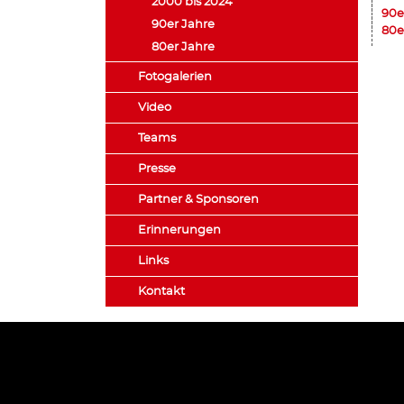
2000 bis 2024
90e
90er Jahre
80e
80er Jahre
Fotogalerien
Video
Teams
Presse
Partner & Sponsoren
Erinnerungen
Links
Kontakt