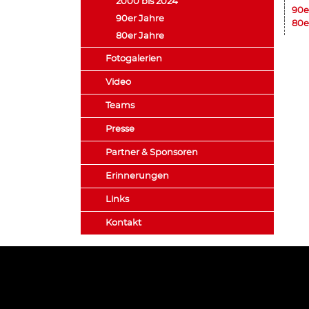
2000 bis 2024
90e
90er Jahre
80e
80er Jahre
Fotogalerien
Video
Teams
Presse
Partner & Sponsoren
Erinnerungen
Links
Kontakt