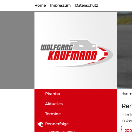
Home
Impressum
Datenschutz
Home
Piranha
Aktuelles
Ren
Termine
Hier 
in de
Rennerfolge
200