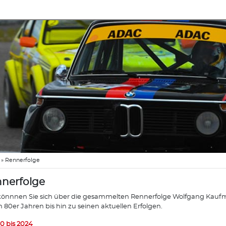
»
Rennerfolge
nerfolge
könnnen Sie sich über die gesammelten Rennerfolge Wolfgang Kaufma
n 80er Jahren bis hin zu seinen aktuellen Erfolgen.
0 bis 2024