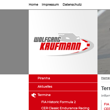
Home
Impressum
Datenschutz
Home
Piranha
Aktuelles
Ter
Termine
Infor
FIA Historic Formula 2
FIA
CER Classic Endurance Racing
CER