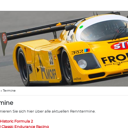
»
Termine
mine
mieren Sie sich hier über alle aktuellen Renntermine.
 Historic Formula 2
 Classic Endurance Racing