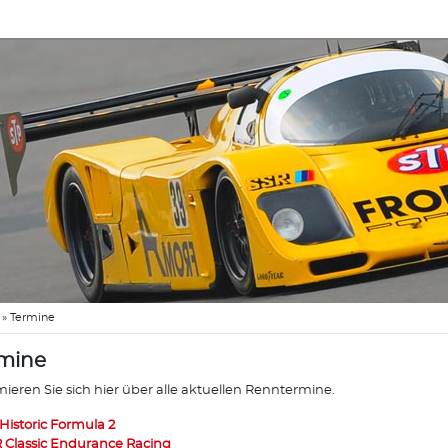
»
Termine
mine
mieren Sie sich hier über alle aktuellen Renntermine.
 Historic Formula 2
 Classic Endurance Racing