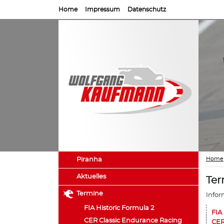
Home
Impressum
Datenschutz
Home
Piranha
Aktuelles
Ter
Termine
Infor
FIA Historic Formula 2
FIA
CER Classic Endurance Racing
CER