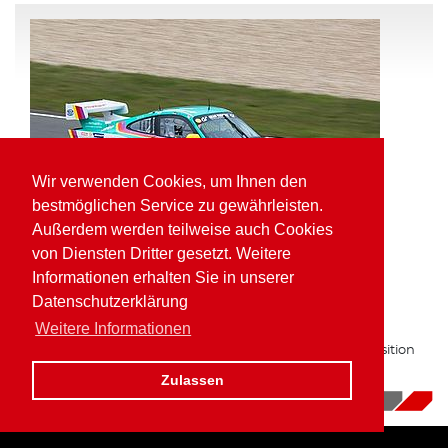
Wir verwenden Cookies, um Ihnen den
bestmöglichen Service zu gewährleisten.
Außerdem werden teilweise auch Cookies
von Diensten Dritter gesetzt. Weitere
Informationen erhalten Sie in unserer
Pole Position und schnellste Runde für
Datenschutzerklärung
Kaufmann in der VLN
Weitere Informationen
Zum zweiten Mal in Folge auf bester Gruppe H Startposition
am Nürburgring.
Zulassen
16.10.2017
|
News