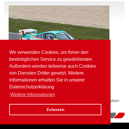
Wir verwenden Cookies, um Ihnen den
bestmöglichen Service zu gewährleisten.
Außerdem werden teilweise auch Cookies
von Diensten Dritter gesetzt. Weitere
Informationen erhalten Sie in unserer
Pole Position und schnellste Runde für
Datenschutzerklärung
Kaufmann in der VLN
Weitere Informationen
Zum zweiten Mal in Folge auf bester Gruppe H Startposition
am Nürburgring.
Zulassen
16.10.2017
|
News