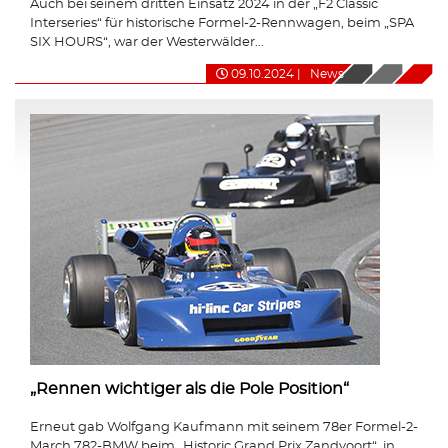
Auch bei seinem dritten Einsatz 2024 in der „F2 Classic
Interseries“ für historische Formel-2-Rennwagen, beim „SPA
SIX HOURS“, war der Westerwälder...
09.10.2024
|
News
„Rennen wichtiger als die Pole Position“
Erneut gab Wolfgang Kaufmann mit seinem 78er Formel-2-
March 782-BMW beim „Historic Grand Prix Zandvoort“, in