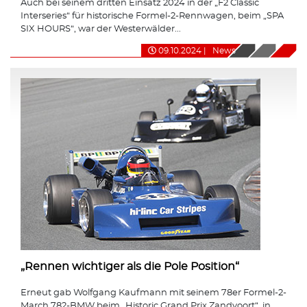
Auch bei seinem dritten Einsatz 2024 in der „F2 Classic
Interseries“ für historische Formel-2-Rennwagen, beim „SPA
SIX HOURS“, war der Westerwälder...
09.10.2024
|
News
„Rennen wichtiger als die Pole Position“
Erneut gab Wolfgang Kaufmann mit seinem 78er Formel-2-
March 782-BMW beim „Historic Grand Prix Zandvoort“, in