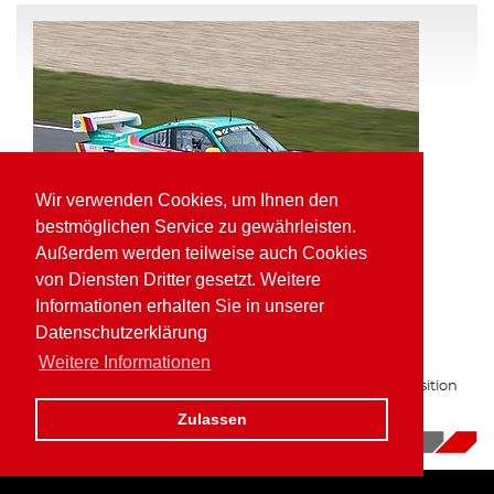
Wir verwenden Cookies, um Ihnen den
bestmöglichen Service zu gewährleisten.
Außerdem werden teilweise auch Cookies
von Diensten Dritter gesetzt. Weitere
Informationen erhalten Sie in unserer
Pole Position und schnellste Runde für
Datenschutzerklärung
Kaufmann in der VLN
Weitere Informationen
Zum zweiten Mal in Folge auf bester Gruppe H Startposition
am Nürburgring.
Zulassen
16.10.2017
|
News