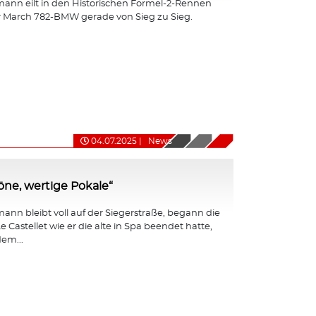
ann eilt in den Historischen Formel-2-Rennen
r March 782-BMW gerade von Sieg zu Sieg.
04.07.2025
|
News
ne, wertige Pokale“
nn bleibt voll auf der Siegerstraße, begann die
e Castellet wie er die alte in Spa beendet hatte,
em...