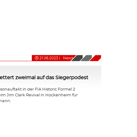
21.06.2023
|
News
ttert zweimal auf das Siegerpodest
isonauftakt in der FIA Historic Formel 2
eim Jim Clark Revival in Hockenheim für
mann.