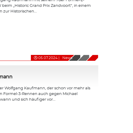
fgang Kaufmann mit seinem 78er Formel-2-
eim „Historic Grand Prix Zandvoort“, in einem
 zur Historischen...
05.07.2024
|
News
fmann
er Wolfgang Kaufmann, der schon vor mehr als
en Formel-3-Rennen auch gegen Michael
nn und sich häufiger vor...