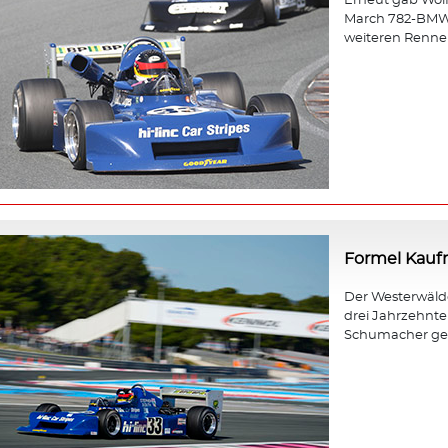
Erneut gab Wol
March 782-BMW b
weiteren Rennen
Formel Kau
Der Westerwäld
drei Jahrzehnt
Schumacher gewa