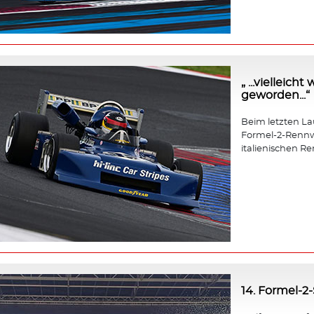
„ ...vielleic
geworden...“
Beim letzten Lauf
Formel-2-Rennw
italienischen Re
14. Formel-2