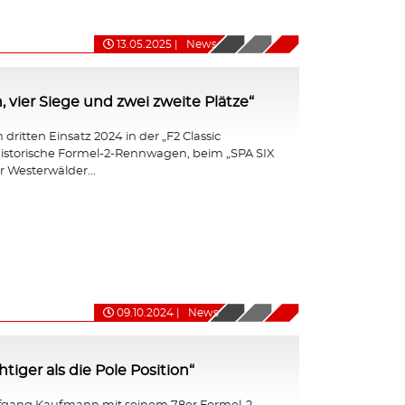
13.05.2025
|
News
, vier Siege und zwei zweite Plätze“
dritten Einsatz 2024 in der „F2 Classic
r historische Formel-2-Rennwagen, beim „SPA SIX
 Westerwälder...
09.10.2024
|
News
iger als die Pole Position“