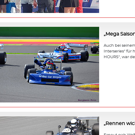
„Mega Saison
Auch bei seinem 
Interseries“ fü
HOURS“, war der
„Rennen wicht