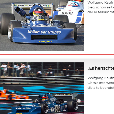
Wolfgang Kaufma
Sieg, schon seit
der er teilnimmt,
„Es herrscht
Wolfgang Kaufm
Classic InterSer
die alte beendet 