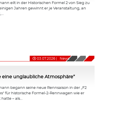
nn eilt in der Historischen Formel 2 von Sieg zu
 einigen Jahren gewinnt er je Veranstaltung, an
...
03.07.2026
|
News
e eine unglaubliche Atmosphäre“
ann begann seine neue Rennsaison in der „F2
ies“ für historische Formel-2-Rennwagen wie er
hatte – als...