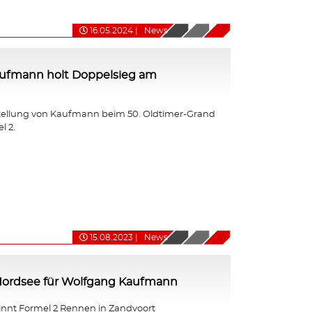
16.05.2024
|
News
ufmann holt Doppelsieg am
tellung von Kaufmann beim 50. Oldtimer-Grand
l 2.
15.08.2023
|
News
 Nordsee für Wolfgang Kaufmann
nt Formel 2 Rennen in Zandvoort