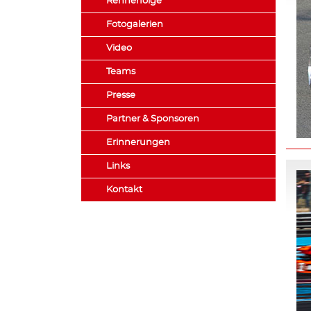
Rennerfolge
Fotogalerien
Video
Teams
Presse
Partner & Sponsoren
Erinnerungen
Links
Kontakt