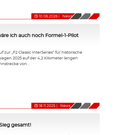
10.06.2026
|
News
ht wäre ich auch noch Formel-1-Pilot
 zur „F2 Classic InterSeries“ für historische
agen 2025 auf der 4,2 Kilometer langen
nnstrecke von...
18.11.2025
|
News
-Sieg gesamt!