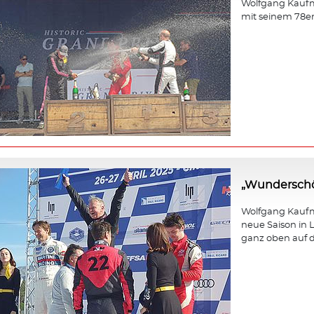
Wolfgang Kaufm
mit seinem 78e
„Wunderschö
Wolfgang Kaufma
neue Saison in L
ganz oben auf d