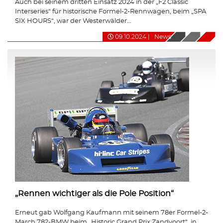
Auch bei seinem dritten Einsatz 2024 in der „F2 Classic
Interseries“ für historische Formel-2-Rennwagen, beim „SPA
SIX HOURS“, war der Westerwälder...
09.10.2024
|
News
„Rennen wichtiger als die Pole Position“
Erneut gab Wolfgang Kaufmann mit seinem 78er Formel-2-
March 782-BMW beim „Historic Grand Prix Zandvoort“, in