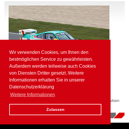
Wir verwenden Cookies, um Ihnen den
bestmöglichen Service zu gewährleisten.
Außerdem werden teilweise auch Cookies
von Diensten Dritter gesetzt. Weitere
Informationen erhalten Sie in unserer
Pole Position und schnellste Runde für
Datenschutzerklärung
Kaufmann in der VLN
Weitere Informationen
Zum zweiten Mal in Folge auf bester Gruppe H Startposition
am Nürburgring.
Zulassen
16.10.2017
|
News