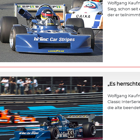
Wolfgang Kaufma
Sieg, schon seit
der er teilnimmt,
„Es herrscht
Wolfgang Kaufm
Classic InterSer
die alte beendet 