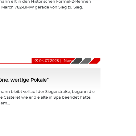
ann eilt in den Historischen Formel-2-Rennen
r March 782-BMW gerade von Sieg zu Sieg.
04.07.2025
|
News
ne, wertige Pokale“
nn bleibt voll auf der Siegerstraße, begann die
e Castellet wie er die alte in Spa beendet hatte,
em...