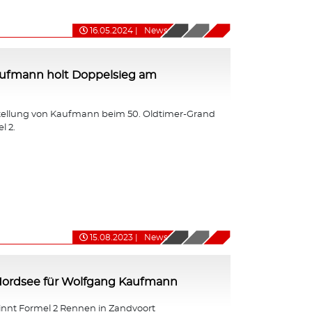
16.05.2024
|
News
ufmann holt Doppelsieg am
tellung von Kaufmann beim 50. Oldtimer-Grand
l 2.
15.08.2023
|
News
 Nordsee für Wolfgang Kaufmann
nt Formel 2 Rennen in Zandvoort