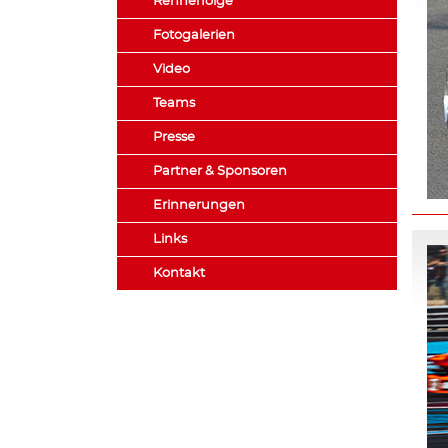
Rennerfolge
Fotogalerien
Video
Teams
Presse
Partner & Sponsoren
Erinnerungen
Links
Kontakt