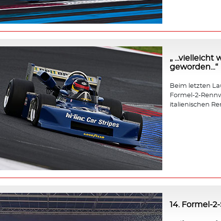
„ ...vielleic
geworden...“
Beim letzten Lauf
Formel-2-Rennw
italienischen Re
14. Formel-2