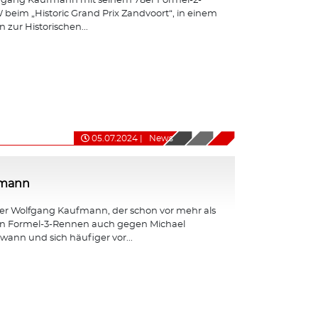
fgang Kaufmann mit seinem 78er Formel-2-
eim „Historic Grand Prix Zandvoort“, in einem
 zur Historischen...
05.07.2024
|
News
fmann
er Wolfgang Kaufmann, der schon vor mehr als
en Formel-3-Rennen auch gegen Michael
nn und sich häufiger vor...