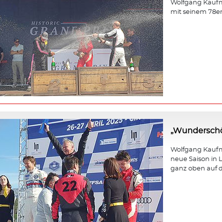
Wolfgang Kaufm
mit seinem 78e
„Wunderschö
Wolfgang Kaufma
neue Saison in L
ganz oben auf d