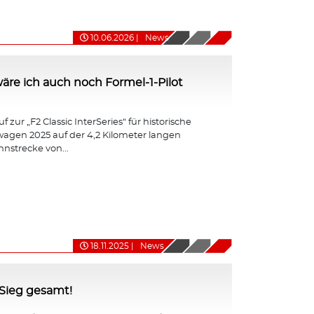
10.06.2026
|
News
ht wäre ich auch noch Formel-1-Pilot
 zur „F2 Classic InterSeries“ für historische
agen 2025 auf der 4,2 Kilometer langen
nnstrecke von...
18.11.2025
|
News
-Sieg gesamt!