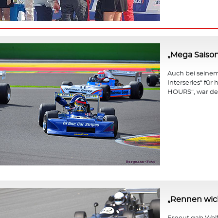
„Mega Saison
Auch bei seinem 
Interseries“ fü
HOURS“, war der
„Rennen wicht