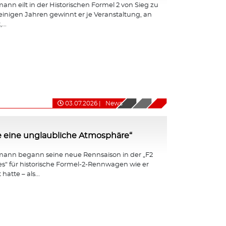
nn eilt in der Historischen Formel 2 von Sieg zu
 einigen Jahren gewinnt er je Veranstaltung, an
...
03.07.2026
|
News
e eine unglaubliche Atmosphäre“
ann begann seine neue Rennsaison in der „F2
ies“ für historische Formel-2-Rennwagen wie er
hatte – als...