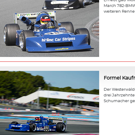
Erneut gab Wol
March 782-BMW b
weiteren Rennen
Formel Kau
Der Westerwäld
drei Jahrzehnt
Schumacher gewa