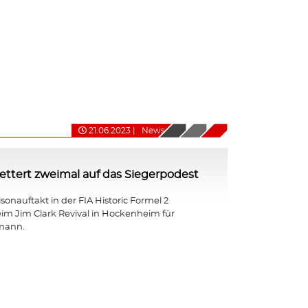
21.06.2023
|
News
ttert zweimal auf das Siegerpodest
isonauftakt in der FIA Historic Formel 2
eim Jim Clark Revival in Hockenheim für
mann.