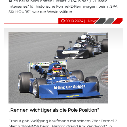
Auch bei seinem dritten Einsatz 2024 in der „F2 Classic
Interseries“ für historische Formel-2-Rennwagen, beim „SPA
SIX HOURS“, war der Westerwälder...
09.10.2024
|
News
„Rennen wichtiger als die Pole Position“
Erneut gab Wolfgang Kaufmann mit seinem 78er Formel-2-
March 782-BMW beim „Historic Grand Prix Zandvoort“, in