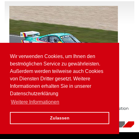
Wir verwenden Cookies, um Ihnen den
bestmöglichen Service zu gewährleisten.
Außerdem werden teilweise auch Cookies
von Diensten Dritter gesetzt. Weitere
Informationen erhalten Sie in unserer
Pole Position und schnellste Runde für
Datenschutzerklärung
Kaufmann in der VLN
Weitere Informationen
Zum zweiten Mal in Folge auf bester Gruppe H Startposition
am Nürburgring.
Zulassen
16.10.2017
|
News