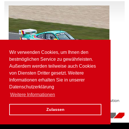
Wir verwenden Cookies, um Ihnen den
bestmöglichen Service zu gewährleisten.
Außerdem werden teilweise auch Cookies
von Diensten Dritter gesetzt. Weitere
Informationen erhalten Sie in unserer
Pole Position und schnellste Runde für
Datenschutzerklärung
Kaufmann in der VLN
Weitere Informationen
Zum zweiten Mal in Folge auf bester Gruppe H Startposition
am Nürburgring.
Zulassen
16.10.2017
|
News