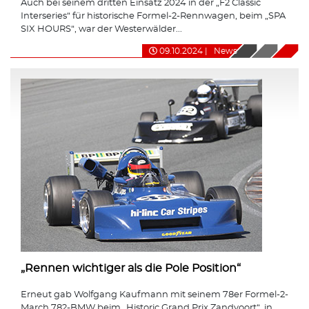
Auch bei seinem dritten Einsatz 2024 in der „F2 Classic
Interseries“ für historische Formel-2-Rennwagen, beim „SPA
SIX HOURS“, war der Westerwälder...
09.10.2024
|
News
„Rennen wichtiger als die Pole Position“
Erneut gab Wolfgang Kaufmann mit seinem 78er Formel-2-
March 782-BMW beim „Historic Grand Prix Zandvoort“, in