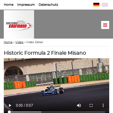
Home
Impressum
Datenschutz
Home
»
Video
»
Video Detail
Historic Formula 2 Finale Misano