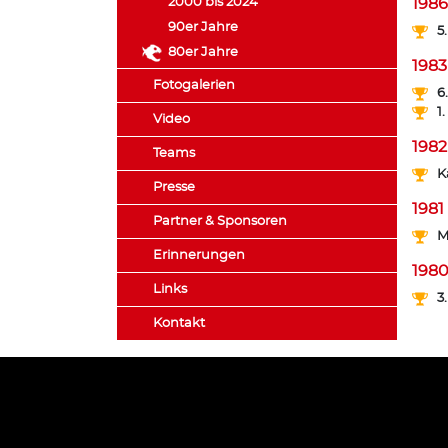
2000 bis 2024
1986
90er Jahre
5
80er Jahre
1983
Fotogalerien
6
1
Video
1982
Teams
K
Presse
1981
Partner & Sponsoren
M
Erinnerungen
198
Links
3
Kontakt