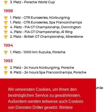
3. Platz - Porsche World Cup
1998
1. Platz - GTR Euroseries, Nürburgring
1. Platz - GTR Euroseries, Spa Francorchamps
4. Platz - FIA GT Championship, Donnington
4. Platz - FIA GT Championship, A1 Ring
2. Platz - British GT Championship, Silverstone
1994
1. Platz - 1000 km Suzuka, Porsche
1993
2. Platz - 24 hours Nürburgring, Porsche
6. Platz - 24 hours Spa Francorchamps, Porsche
1991
6. Platz - German F3 Championship, 3 wins, accident while
Wir verwenden Cookies, um Ihnen den
leading the championship
bestmöglichen Service zu gewährleisten.
Außerdem werden teilweise auch Cookies
1990
von Diensten Dritter gesetzt. Weitere
3. Platz - German F3 Championship, 3 wins