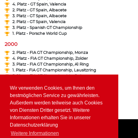
4. Platz - GT Spain, Valencia
2. Platz - GT Spain, Albacete
3. Platz - GT Spain, Albacete
2. Platz - GT Spain, Valencia
3. Platz - Spanish GT Championship
1. Platz - Porsche World Cup
2000
2. Platz - FIA GT Championship, Monza
4. Platz - FIA GT Championship, Zolder
3. Platz - FIA GT Championship, A1 Ring
1. Platz - FIA GT Championship, Lausitzring
5. Platz - FIA GT Championship, Brünn
1. Platz - FFSA GT Championship, Dijon
Wir verwenden Cookies, um Ihnen den
2. Platz - FFSA GT Championship, Ledenon
3. Platz - FFSA GT Championship, Magny Cours
bestmöglichen Service zu gewährleisten.
1. Platz - FFSA GT Championship, Magny Cours
Außerdem werden teilweise auch Cookies
3. Platz - ALMS Series, Silverstone
von Diensten Dritter gesetzt. Weitere
6. Platz - Porsche World Cup
Informationen erhalten Sie in unserer
Datenschutzerklärung
Weitere Informationen
Home
Impressum
Datenschutz