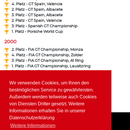
4. Platz - GT Spain, Valencia
2. Platz - GT Spain, Albacete
3. Platz - GT Spain, Albacete
2. Platz - GT Spain, Valencia
3. Platz - Spanish GT Championship
1. Platz - Porsche World Cup
2000
2. Platz - FIA GT Championship, Monza
4. Platz - FIA GT Championship, Zolder
3. Platz - FIA GT Championship, A1 Ring
1. Platz - FIA GT Championship, Lausitzring
5. Platz - FIA GT Championship, Brünn
1. Platz - FFSA GT Championship, Dijon
Wir verwenden Cookies, um Ihnen den
2. Platz - FFSA GT Championship, Ledenon
3. Platz - FFSA GT Championship, Magny Cours
bestmöglichen Service zu gewährleisten.
1. Platz - FFSA GT Championship, Magny Cours
Außerdem werden teilweise auch Cookies
3. Platz - ALMS Series, Silverstone
von Diensten Dritter gesetzt. Weitere
6. Platz - Porsche World Cup
Informationen erhalten Sie in unserer
Datenschutzerklärung
Weitere Informationen
Home
Impressum
Datenschutz