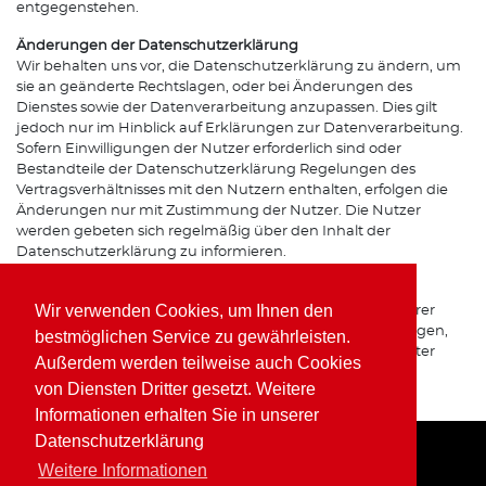
entgegenstehen.
Änderungen der Datenschutzerklärung
Wir behalten uns vor, die Datenschutzerklärung zu ändern, um
sie an geänderte Rechtslagen, oder bei Änderungen des
Dienstes sowie der Datenverarbeitung anzupassen. Dies gilt
jedoch nur im Hinblick auf Erklärungen zur Datenverarbeitung.
Sofern Einwilligungen der Nutzer erforderlich sind oder
Bestandteile der Datenschutzerklärung Regelungen des
Vertragsverhältnisses mit den Nutzern enthalten, erfolgen die
Änderungen nur mit Zustimmung der Nutzer. Die Nutzer
werden gebeten sich regelmäßig über den Inhalt der
Datenschutzerklärung zu informieren.
Ansprechpartner für den Datenschutz
Wir verwenden Cookies, um Ihnen den
Bei Fragen zur Erhebung, Verarbeitung oder Nutzung Ihrer
personenbezogenen Daten, bei Auskünften, Berichtigungen,
bestmöglichen Service zu gewährleisten.
Sperrung oder Löschung von Daten sowie Widerruf erteilter
Außerdem werden teilweise auch Cookies
Einwilligungen wenden Sie sich bitte an unsere(n)
von Diensten Dritter gesetzt. Weitere
Datenschutzbeauftragte(n) bzw. Apothekeninhaber(in).
Informationen erhalten Sie in unserer
Datenschutzerklärung
Weitere Informationen
Home
Impressum
Datenschutz