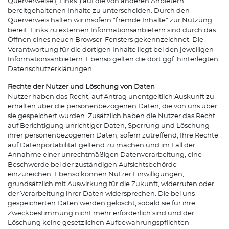
Querverweise ("Links") auf die von anderen Anbietern
bereitgehaltenen Inhalte zu unterscheiden. Durch den
Querverweis halten wir insofern "fremde Inhalte" zur Nutzung
bereit. Links zu externen Informationsanbietern sind durch das
Öffnen eines neuen Browser-Fensters gekennzeichnet. Die
Verantwortung für die dortigen Inhalte liegt bei den jeweiligen
Informationsanbietern. Ebenso gelten die dort ggf. hinterlegten
Datenschutzerklärungen.
Rechte der Nutzer und Löschung von Daten
Nutzer haben das Recht, auf Antrag unentgeltlich Auskunft zu
erhalten über die personenbezogenen Daten, die von uns über
sie gespeichert wurden. Zusätzlich haben die Nutzer das Recht
auf Berichtigung unrichtiger Daten, Sperrung und Löschung
ihrer personenbezogenen Daten, sofern zutreffend, Ihre Rechte
auf Datenportabilität geltend zu machen und im Fall der
Annahme einer unrechtmäßigen Datenverarbeitung, eine
Beschwerde bei der zuständigen Aufsichtsbehörde
einzureichen. Ebenso können Nutzer Einwilligungen,
grundsätzlich mit Auswirkung für die Zukunft, widerrufen oder
der Verarbeitung ihrer Daten widersprechen. Die bei uns
gespeicherten Daten werden gelöscht, sobald sie für ihre
Zweckbestimmung nicht mehr erforderlich sind und der
Löschung keine gesetzlichen Aufbewahrungspflichten