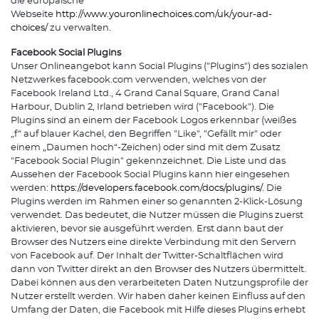
die europäische
Webseite
http://www.youronlinechoices.com/uk/your-ad-
choices/
zu verwalten.
Facebook Social Plugins
Unser Onlineangebot kann Social Plugins ("Plugins") des sozialen
Netzwerkes facebook.com verwenden, welches von der
Facebook Ireland Ltd., 4 Grand Canal Square, Grand Canal
Harbour, Dublin 2, Irland betrieben wird ("Facebook"). Die
Plugins sind an einem der Facebook Logos erkennbar (weißes
„f“ auf blauer Kachel, den Begriffen "Like", "Gefällt mir" oder
einem „Daumen hoch“-Zeichen) oder sind mit dem Zusatz
"Facebook Social Plugin" gekennzeichnet. Die Liste und das
Aussehen der Facebook Social Plugins kann hier eingesehen
werden:
https://developers.facebook.com/docs/plugins/
. Die
Plugins werden im Rahmen einer so genannten 2-Klick-Lösung
verwendet. Das bedeutet, die Nutzer müssen die Plugins zuerst
aktivieren, bevor sie ausgeführt werden. Erst dann baut der
Browser des Nutzers eine direkte Verbindung mit den Servern
von Facebook auf. Der Inhalt der Twitter-Schaltflächen wird
dann von Twitter direkt an den Browser des Nutzers übermittelt.
Dabei können aus den verarbeiteten Daten Nutzungsprofile der
Nutzer erstellt werden. Wir haben daher keinen Einfluss auf den
Umfang der Daten, die Facebook mit Hilfe dieses Plugins erhebt