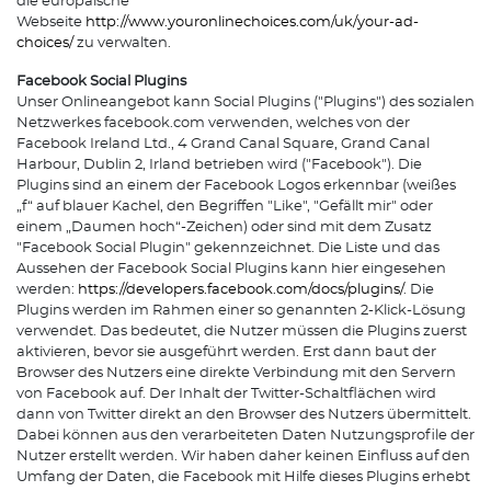
die europäische
Webseite
http://www.youronlinechoices.com/uk/your-ad-
choices/
zu verwalten.
Facebook Social Plugins
Unser Onlineangebot kann Social Plugins ("Plugins") des sozialen
Netzwerkes facebook.com verwenden, welches von der
Facebook Ireland Ltd., 4 Grand Canal Square, Grand Canal
Harbour, Dublin 2, Irland betrieben wird ("Facebook"). Die
Plugins sind an einem der Facebook Logos erkennbar (weißes
„f“ auf blauer Kachel, den Begriffen "Like", "Gefällt mir" oder
einem „Daumen hoch“-Zeichen) oder sind mit dem Zusatz
"Facebook Social Plugin" gekennzeichnet. Die Liste und das
Aussehen der Facebook Social Plugins kann hier eingesehen
werden:
https://developers.facebook.com/docs/plugins/
. Die
Plugins werden im Rahmen einer so genannten 2-Klick-Lösung
verwendet. Das bedeutet, die Nutzer müssen die Plugins zuerst
aktivieren, bevor sie ausgeführt werden. Erst dann baut der
Browser des Nutzers eine direkte Verbindung mit den Servern
von Facebook auf. Der Inhalt der Twitter-Schaltflächen wird
dann von Twitter direkt an den Browser des Nutzers übermittelt.
Dabei können aus den verarbeiteten Daten Nutzungsprofile der
Nutzer erstellt werden. Wir haben daher keinen Einfluss auf den
Umfang der Daten, die Facebook mit Hilfe dieses Plugins erhebt