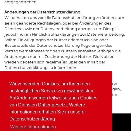
entgegenstehen.
Änderungen der Datenschutzerklärung
Wir behalten uns vor, die Datenschutzerklärung zu ändern, um
sie an geänderte Rechtslagen, oder bei Änderungen des
Dienstes sowie der Datenverarbeitung anzupassen. Dies gilt
jedoch nur im Hinblick auf Erklärungen zur Datenverarbeitung.
Sofern Einwilligungen der Nutzer erforderlich sind oder
Bestandteile der Datenschutzerklärung Regelungen des
Vertragsverhältnisses mit den Nutzern enthalten, erfolgen die
Änderungen nur mit Zustimmung der Nutzer. Die Nutzer
werden gebeten sich regelmäßig über den Inhalt der
Datenschutzerklärung zu informieren.
Ansprechpartner für den Datenschutz
Wir verwenden Cookies, um Ihnen den
Bei Fragen zur Erhebung, Verarbeitung oder Nutzung Ihrer
personenbezogenen Daten, bei Auskünften, Berichtigungen,
bestmöglichen Service zu gewährleisten.
Sperrung oder Löschung von Daten sowie Widerruf erteilter
Außerdem werden teilweise auch Cookies
Einwilligungen wenden Sie sich bitte an unsere(n)
von Diensten Dritter gesetzt. Weitere
Datenschutzbeauftragte(n) bzw. Apothekeninhaber(in).
Informationen erhalten Sie in unserer
Datenschutzerklärung
Weitere Informationen
Home
Impressum
Datenschutz