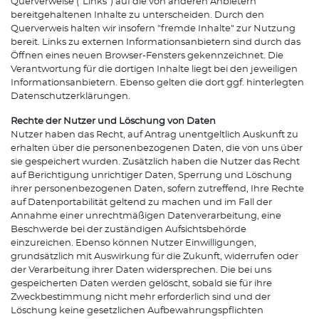
Querverweise ("Links") auf die von anderen Anbietern
bereitgehaltenen Inhalte zu unterscheiden. Durch den
Querverweis halten wir insofern "fremde Inhalte" zur Nutzung
bereit. Links zu externen Informationsanbietern sind durch das
Öffnen eines neuen Browser-Fensters gekennzeichnet. Die
Verantwortung für die dortigen Inhalte liegt bei den jeweiligen
Informationsanbietern. Ebenso gelten die dort ggf. hinterlegten
Datenschutzerklärungen.
Rechte der Nutzer und Löschung von Daten
Nutzer haben das Recht, auf Antrag unentgeltlich Auskunft zu
erhalten über die personenbezogenen Daten, die von uns über
sie gespeichert wurden. Zusätzlich haben die Nutzer das Recht
auf Berichtigung unrichtiger Daten, Sperrung und Löschung
ihrer personenbezogenen Daten, sofern zutreffend, Ihre Rechte
auf Datenportabilität geltend zu machen und im Fall der
Annahme einer unrechtmäßigen Datenverarbeitung, eine
Beschwerde bei der zuständigen Aufsichtsbehörde
einzureichen. Ebenso können Nutzer Einwilligungen,
grundsätzlich mit Auswirkung für die Zukunft, widerrufen oder
der Verarbeitung ihrer Daten widersprechen. Die bei uns
gespeicherten Daten werden gelöscht, sobald sie für ihre
Zweckbestimmung nicht mehr erforderlich sind und der
Löschung keine gesetzlichen Aufbewahrungspflichten