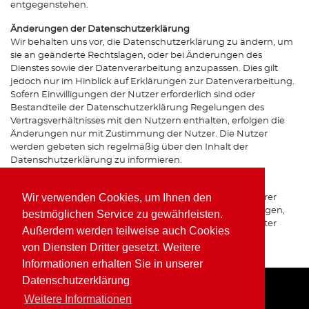
entgegenstehen.
Änderungen der Datenschutzerklärung
Wir behalten uns vor, die Datenschutzerklärung zu ändern, um
sie an geänderte Rechtslagen, oder bei Änderungen des
Dienstes sowie der Datenverarbeitung anzupassen. Dies gilt
jedoch nur im Hinblick auf Erklärungen zur Datenverarbeitung.
Sofern Einwilligungen der Nutzer erforderlich sind oder
Bestandteile der Datenschutzerklärung Regelungen des
Vertragsverhältnisses mit den Nutzern enthalten, erfolgen die
Änderungen nur mit Zustimmung der Nutzer. Die Nutzer
werden gebeten sich regelmäßig über den Inhalt der
Datenschutzerklärung zu informieren.
Ansprechpartner für den Datenschutz
Wir verwenden Cookies, um Ihnen den
Bei Fragen zur Erhebung, Verarbeitung oder Nutzung Ihrer
personenbezogenen Daten, bei Auskünften, Berichtigungen,
bestmöglichen Service zu gewährleisten.
Sperrung oder Löschung von Daten sowie Widerruf erteilter
Außerdem werden teilweise auch Cookies
Einwilligungen wenden Sie sich bitte an unsere(n)
von Diensten Dritter gesetzt. Weitere
Datenschutzbeauftragte(n) bzw. Apothekeninhaber(in).
Informationen erhalten Sie in unserer
Datenschutzerklärung
Weitere Informationen
Home
Impressum
Datenschutz