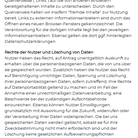
Querverweise ("Links") auf die von anderen Anbietern
bereitgehaltenen Inhalte zu unterscheiden. Durch den
Querverweis halten wir insofern "fremde Inhalte" zur Nutzung
bereit. Links zu externen Informationsanbietern sind durch das
Öffnen eines neuen Browser-Fensters gekennzeichnet. Die
Verantwortung für die dortigen Inhalte liegt bei den jeweiligen
Informationsanbietern. Ebenso gelten die dort ggf. hinterlegten
Datenschutzerklärungen.
Rechte der Nutzer und Löschung von Daten
Nutzer haben das Recht, auf Antrag unentgeltlich Auskunft zu
erhalten über die personenbezogenen Daten, die von uns über
sie gespeichert wurden. Zusätzlich haben die Nutzer das Recht
auf Berichtigung unrichtiger Daten, Sperrung und Löschung
ihrer personenbezogenen Daten, sofern zutreffend, Ihre Rechte
auf Datenportabilität geltend zu machen und im Fall der
Annahme einer unrechtmäßigen Datenverarbeitung, eine
Beschwerde bei der zuständigen Aufsichtsbehörde
einzureichen. Ebenso können Nutzer Einwilligungen,
grundsätzlich mit Auswirkung für die Zukunft, widerrufen oder
der Verarbeitung ihrer Daten widersprechen. Die bei uns
gespeicherten Daten werden gelöscht, sobald sie für ihre
Zweckbestimmung nicht mehr erforderlich sind und der
Löschung keine gesetzlichen Aufbewahrungspflichten