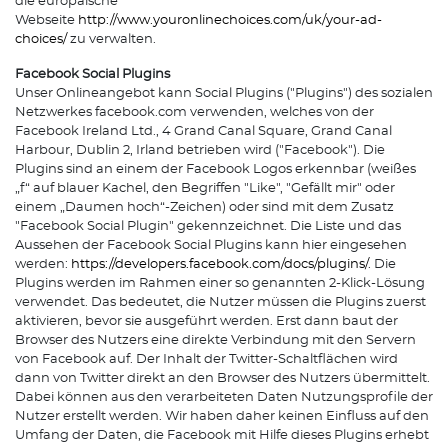
die europäische
Webseite
http://www.youronlinechoices.com/uk/your-ad-
choices/
zu verwalten.
Facebook Social Plugins
Unser Onlineangebot kann Social Plugins ("Plugins") des sozialen
Netzwerkes facebook.com verwenden, welches von der
Facebook Ireland Ltd., 4 Grand Canal Square, Grand Canal
Harbour, Dublin 2, Irland betrieben wird ("Facebook"). Die
Plugins sind an einem der Facebook Logos erkennbar (weißes
„f“ auf blauer Kachel, den Begriffen "Like", "Gefällt mir" oder
einem „Daumen hoch“-Zeichen) oder sind mit dem Zusatz
"Facebook Social Plugin" gekennzeichnet. Die Liste und das
Aussehen der Facebook Social Plugins kann hier eingesehen
werden:
https://developers.facebook.com/docs/plugins/
. Die
Plugins werden im Rahmen einer so genannten 2-Klick-Lösung
verwendet. Das bedeutet, die Nutzer müssen die Plugins zuerst
aktivieren, bevor sie ausgeführt werden. Erst dann baut der
Browser des Nutzers eine direkte Verbindung mit den Servern
von Facebook auf. Der Inhalt der Twitter-Schaltflächen wird
dann von Twitter direkt an den Browser des Nutzers übermittelt.
Dabei können aus den verarbeiteten Daten Nutzungsprofile der
Nutzer erstellt werden. Wir haben daher keinen Einfluss auf den
Umfang der Daten, die Facebook mit Hilfe dieses Plugins erhebt