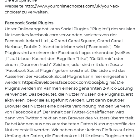
die europäische
Webseite
http://www.youronlinechoices.com/uk/your-ad-
choices/
zu verwalten.
Facebook Social Plugins
Unser Onlineangebot kann Social Plugins ("Plugins") des sozialen
Netzwerkes facebook.com verwenden, welches von der
Facebook Ireland Ltd., 4 Grand Canal Square, Grand Canal
Harbour, Dublin 2, Irland betrieben wird ("Facebook"). Die
Plugins sind an einem der Facebook Logos erkennbar (weißes
„f“ auf blauer Kachel, den Begriffen "Like", "Gefällt mir" oder
einem „Daumen hoch“-Zeichen) oder sind mit dem Zusatz
"Facebook Social Plugin" gekennzeichnet. Die Liste und das
Aussehen der Facebook Social Plugins kann hier eingesehen
werden:
https://developers.facebook.com/docs/plugins/
. Die
Plugins werden im Rahmen einer so genannten 2-Klick-Lösung
verwendet. Das bedeutet, die Nutzer müssen die Plugins zuerst
aktivieren, bevor sie ausgeführt werden. Erst dann baut der
Browser des Nutzers eine direkte Verbindung mit den Servern
von Facebook auf. Der Inhalt der Twitter-Schaltflächen wird
dann von Twitter direkt an den Browser des Nutzers übermittelt.
Dabei können aus den verarbeiteten Daten Nutzungsprofile der
Nutzer erstellt werden. Wir haben daher keinen Einfluss auf den
Umfang der Daten, die Facebook mit Hilfe dieses Plugins erhebt