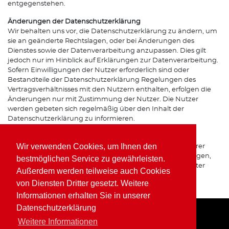
entgegenstehen.
Änderungen der Datenschutzerklärung
Wir behalten uns vor, die Datenschutzerklärung zu ändern, um
sie an geänderte Rechtslagen, oder bei Änderungen des
Dienstes sowie der Datenverarbeitung anzupassen. Dies gilt
jedoch nur im Hinblick auf Erklärungen zur Datenverarbeitung.
Sofern Einwilligungen der Nutzer erforderlich sind oder
Bestandteile der Datenschutzerklärung Regelungen des
Vertragsverhältnisses mit den Nutzern enthalten, erfolgen die
Änderungen nur mit Zustimmung der Nutzer. Die Nutzer
werden gebeten sich regelmäßig über den Inhalt der
Datenschutzerklärung zu informieren.
Ansprechpartner für den Datenschutz
Wir verwenden Cookies, um Ihnen den
Bei Fragen zur Erhebung, Verarbeitung oder Nutzung Ihrer
personenbezogenen Daten, bei Auskünften, Berichtigungen,
bestmöglichen Service zu gewährleisten.
Sperrung oder Löschung von Daten sowie Widerruf erteilter
Außerdem werden teilweise auch Cookies
Einwilligungen wenden Sie sich bitte an unsere(n)
von Diensten Dritter gesetzt. Weitere
Datenschutzbeauftragte(n) bzw. Apothekeninhaber(in).
Informationen erhalten Sie in unserer
Datenschutzerklärung
Weitere Informationen
Home
Impressum
Datenschutz