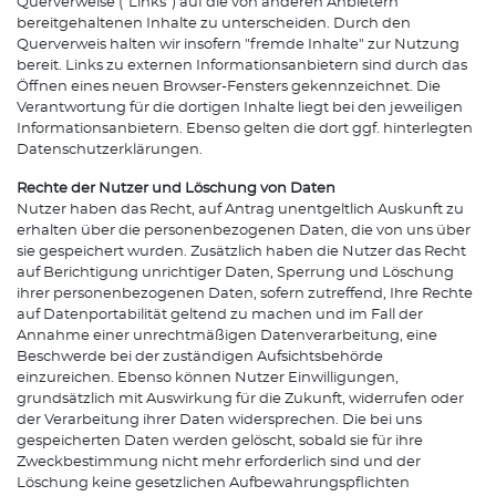
Querverweise ("Links") auf die von anderen Anbietern
bereitgehaltenen Inhalte zu unterscheiden. Durch den
Querverweis halten wir insofern "fremde Inhalte" zur Nutzung
bereit. Links zu externen Informationsanbietern sind durch das
Öffnen eines neuen Browser-Fensters gekennzeichnet. Die
Verantwortung für die dortigen Inhalte liegt bei den jeweiligen
Informationsanbietern. Ebenso gelten die dort ggf. hinterlegten
Datenschutzerklärungen.
Rechte der Nutzer und Löschung von Daten
Nutzer haben das Recht, auf Antrag unentgeltlich Auskunft zu
erhalten über die personenbezogenen Daten, die von uns über
sie gespeichert wurden. Zusätzlich haben die Nutzer das Recht
auf Berichtigung unrichtiger Daten, Sperrung und Löschung
ihrer personenbezogenen Daten, sofern zutreffend, Ihre Rechte
auf Datenportabilität geltend zu machen und im Fall der
Annahme einer unrechtmäßigen Datenverarbeitung, eine
Beschwerde bei der zuständigen Aufsichtsbehörde
einzureichen. Ebenso können Nutzer Einwilligungen,
grundsätzlich mit Auswirkung für die Zukunft, widerrufen oder
der Verarbeitung ihrer Daten widersprechen. Die bei uns
gespeicherten Daten werden gelöscht, sobald sie für ihre
Zweckbestimmung nicht mehr erforderlich sind und der
Löschung keine gesetzlichen Aufbewahrungspflichten