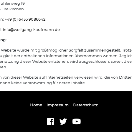
ühlenweg 19
 Dreikirchen
on:
+49 (0) 6435 9086642
l:
info@
wolfgang-kaufmann.de
ung:
 Website wurde mit größtmöglicher Sorgfalt zusammengestellt. Trotz
igkeit der enthaltenen Informationen übernommen werden. Jegliche 
enutzung dieser Website entstehen, wird ausgeschlossen, soweit diese
hen.
n von dieser Website auf Internetseiten verwiesen wird, die von Dri
ann keine Verantwortung für deren Inhalte.
Home
Impressum
Datenschutz