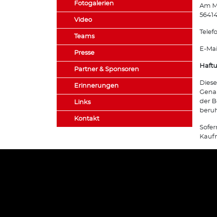
Fotogalerien
Am M
56414
Video
Telef
Teams
E-Mai
Presse
Haft
Partner & Sponsoren
Diese
Erinnerungen
Genau
der B
Links
beru
Kontakt
Sofer
Kaufm