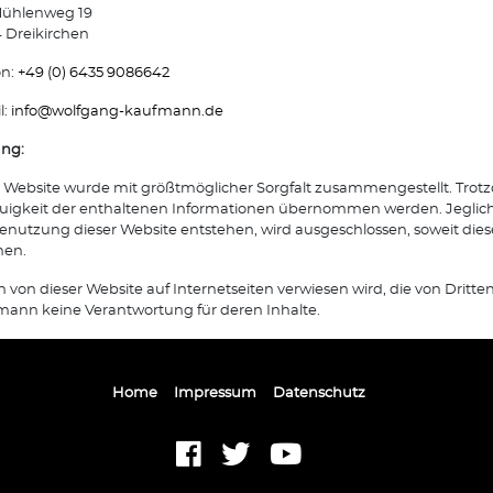
ühlenweg 19
 Dreikirchen
on:
+49 (0) 6435 9086642
l:
info@
wolfgang-kaufmann.de
ung:
 Website wurde mit größtmöglicher Sorgfalt zusammengestellt. Trotz
igkeit der enthaltenen Informationen übernommen werden. Jegliche 
enutzung dieser Website entstehen, wird ausgeschlossen, soweit diese
hen.
n von dieser Website auf Internetseiten verwiesen wird, die von Dri
ann keine Verantwortung für deren Inhalte.
Home
Impressum
Datenschutz