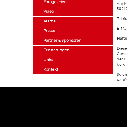
Fotogalerien
Am M
56414
Video
Telef
Teams
E-Mai
Presse
Haft
Partner & Sponsoren
Diese
Erinnerungen
Genau
der B
Links
beru
Kontakt
Sofer
Kaufm