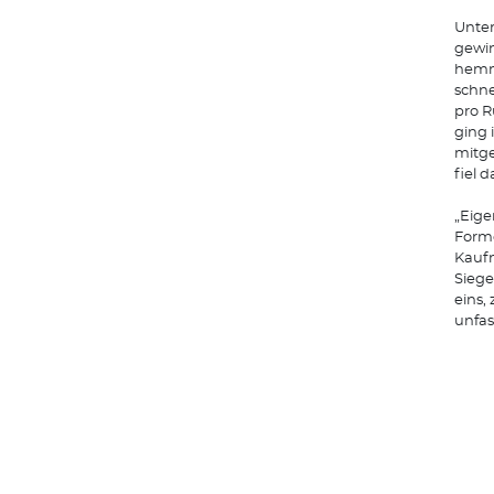
Unter
gewin
hemmu
schne
pro R
ging 
mitge
fiel 
„Eige
Forme
Kaufm
Siege
eins,
unfass