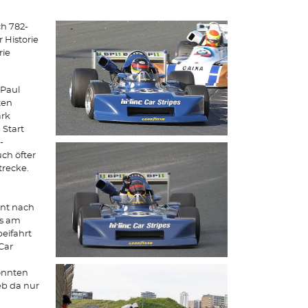
ch 782-
 Historie
rie
 Paul
ten
ark
 Start
-
ch öfter
trecke.
ent nach
ts am
beifahrt
Car
konnten
eb da nur