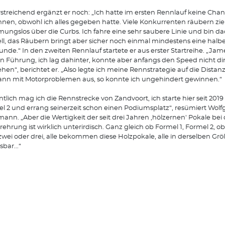
streichend ergänzt er noch: „Ich hatte im ersten Rennlauf keine Cha
nen, obwohl ich alles gegeben hatte. Viele Konkurrenten räubern zi
ngslos über die Curbs. Ich fahre eine sehr saubere Linie und bin d
ll, das Räubern bringt aber sicher noch einmal mindestens eine hal
unde.“ In den zweiten Rennlauf startete er aus erster Startreihe. „Jam
in Führung, ich lag dahinter, konnte aber anfangs den Speed nicht di
hen“, berichtet er. „Also legte ich meine Rennstrategie auf die Distanz
dann mit Motorproblemen aus, so konnte ich ungehindert gewinnen.“
ntlich mag ich die Rennstrecke von Zandvoort, ich starte hier seit 2019 
l 2 und errang seinerzeit schon einen Podiumsplatz“, resümiert Wol
ann. „Aber die Wertigkeit der seit drei Jahren ,hölzernen' Pokale bei 
rehrung ist wirklich unterirdisch. Ganz gleich ob Formel 1, Formel 2, ob
 zwei oder drei, alle bekommen diese Holzpokale, alle in derselben Grö
bar...“