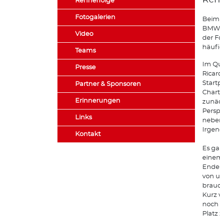
Ren
Rennerfolge
Fotogalerien
Beim 
BMW s
Video
der F
häuf
Teams
Im Qu
Presse
Ricar
Start
Partner & Sponsoren
Chart
Erinnerungen
zunäc
Persp
Links
neben
Irgen
Kontakt
Es ga
einem
Ende 
von u
brauc
Kurz 
noch 
Platz 