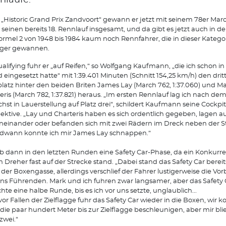
nläufe.
„Historic Grand Prix Zandvoort“ gewann er jetzt mit seinem 78er Mar
einen bereits 18. Rennlauf insgesamt, und da gibt es jetzt auch in der
ormel 2 von 1948 bis 1984 kaum noch Rennfahrer, die in dieser Katego
iger gewannen.
alifying fuhr er „auf Reifen,“ so Wolfgang Kaufmann, „die ich schon in
d eingesetzt hatte“ mit 1:39.401 Minuten (Schnitt 154,25 km/h) den drit
platz hinter den beiden Briten James Lay (March 762, 1:37.060) und M
eris (March 782, 1:37.821) heraus. „Im ersten Rennlauf lag ich nach dem
hst in Lauerstellung auf Platz drei“, schildert Kaufmann seine Cockpit
ektive. „Lay und Charteris haben es sich ordentlich gegeben, lagen au
einander oder befanden sich mit zwei Rädern im Dreck neben der S
dwann konnte ich mir James Lay schnappen.“
b dann in den letzten Runden eine Safety Car-Phase, da ein Konkurr
 Dreher fast auf der Strecke stand. „Dabei stand das Safety Car berei
der Boxengasse, allerdings verschlief der Fahrer lustigerweise die Vor
ns Führenden. Mark und ich fuhren zwar langsamer, aber das Safety 
hte eine halbe Runde, bis es ich vor uns setzte, unglaublich...
vor Fallen der Zielflagge fuhr das Safety Car wieder in die Boxen, wir 
die paar hundert Meter bis zur Zielflagge beschleunigen, aber mir bli
zwei.“