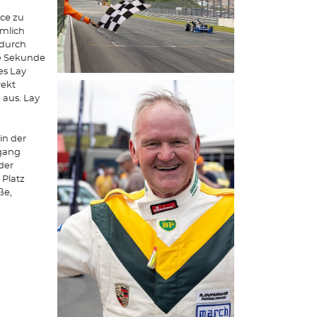
nce zu
emlich
adurch
be Sekunde
es Lay
rekt
 aus. Lay
in der
fgang
der
 Platz
ße,