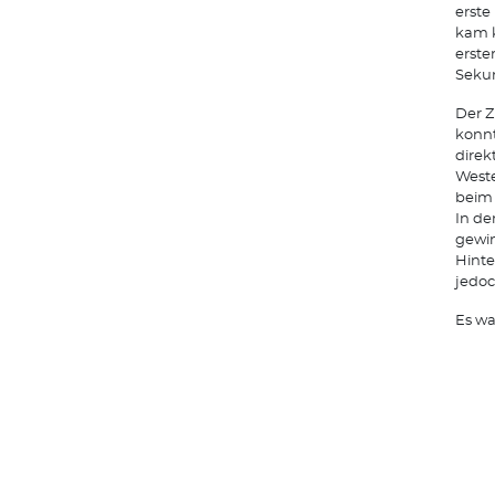
erste
kam k
erste
Sekun
Der Z
konnt
direk
Weste
beim 
In de
gewin
Hinte
jedoc
Es w