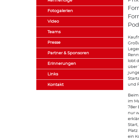
Prix
Rennerfolge
For
Fotogalerien
Form
Video
Pod
Teams
Kaufm
Presse
Großv
Legen
Partner & Sponsoren
Rennw
lobt 
Erinnerungen
über 
junge
Links
Start
und R
Kontakt
Beim 
im Ma
78er 
nur w
erklä
Start
Platz
ein K