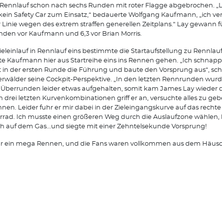
 Rennlauf schon nach sechs Runden mit roter Flagge abgebrochen. „L
ein Safety Car zum Einsatz,“ bedauerte Wolfgang Kaufmann, „ich ve
r Linie wegen des extrem straffen generellen Zeitplans.“ Lay gewann f
den vor Kaufmann und 6,3 vor Brian Morris.
ieleinlauf in Rennlauf eins bestimmte die Startaufstellung zu Rennlauf
e Kaufmann hier aus Startreihe eins ins Rennen gehen. „Ich schnapp
t in der ersten Runde die Führung und baute den Vorsprung aus“, schi
rwälder seine Cockpit-Perspektive. „In den letzten Rennrunden wurd
Überrunden leider etwas aufgehalten, somit kam James Lay wieder d
n drei letzten Kurvenkombinationen griff er an, versuchte alles zu ge
nen. Leider fuhr er mir dabei in der Zieleingangskurve auf das rechte
rrad. Ich musste einen größeren Weg durch die Auslaufzone wählen, 
h auf dem Gas...und siegte mit einer Zehntelsekunde Vorsprung!
ar ein mega Rennen, und die Fans waren vollkommen aus dem Häusc