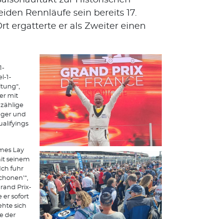
Saisonauftakt zur Historischen
iden Rennläufe sein bereits 17.
rt ergatterte er als Zweiter einen
1-
l-1-
ltung“,
er mit
zählige
lager und
alifyings
ames Lay
mit seinem
Ich fuhr
chonen'“,
rand Prix-
 er sofort
hte sich
e der