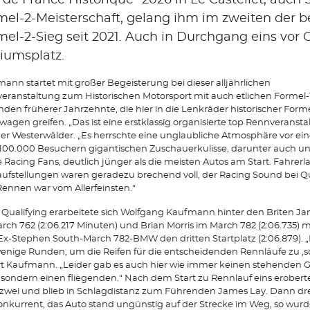
 de France Historique“ 2026 in Le Castellet, auch 
mel-2-Meisterschaft, gelang ihm im zweiten der be
el-2-Sieg seit 2021. Auch in Durchgang eins vor O
iumsplatz.
ann startet mit großer Begeisterung bei dieser alljährlichen
eranstaltung zum Historischen Motorsport mit auch etlichen Formel-
den früherer Jahrzehnte, die hier in die Lenkräder historischer Forme
agen greifen. „Das ist eine erstklassig organisierte top Rennveransta
der Westerwälder. „Es herrschte eine unglaubliche Atmosphäre vor ein
100.000 Besuchern gigantischen Zuschauerkulisse, darunter auch un
 Racing Fans, deutlich jünger als die meisten Autos am Start. Fahrer
aufstellungen waren geradezu brechend voll, der Racing Sound bei Qu
ennen war vom Allerfeinsten.“
Qualifying erarbeitete sich Wolfgang Kaufmann hinter den Briten J
rch 762 (2:06.217 Minuten) und Brian Morris im March 782 (2:06.735) 
Ex-Stephen South-March 782-BMW den dritten Startplatz (2:06.879). „
enige Runden, um die Reifen für die entscheidenden Rennläufe zu ,s
rt Kaufmann. „Leider gab es auch hier wie immer keinen stehenden G
, sondern einen fliegenden.“ Nach dem Start zu Rennlauf eins eroberte
 zwei und blieb in Schlagdistanz zum Führenden James Lay. Dann dre
onkurrent, das Auto stand ungünstig auf der Strecke im Weg, so wurd