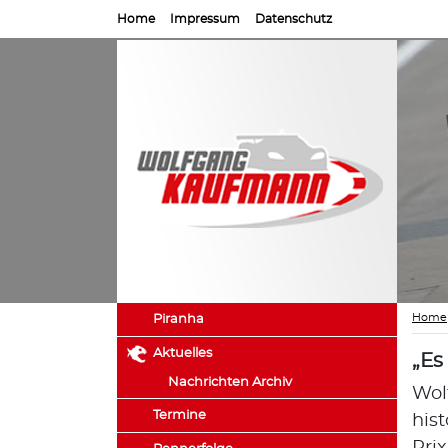
Home
Impressum
Datenschutz
Home
Piranha
Aktuelles
„Es
Nachrichten Archiv
Wol
Termine
his