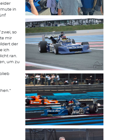
eider
rmute in
ünf
 zwei, so
te mir
ldert der
e ich
icht ran.
ben, um zu
blieb
hen.“