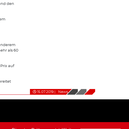
 und den
dem
r anderem
ehr als 60
Prix auf
reitet
15.07.2019
|
News