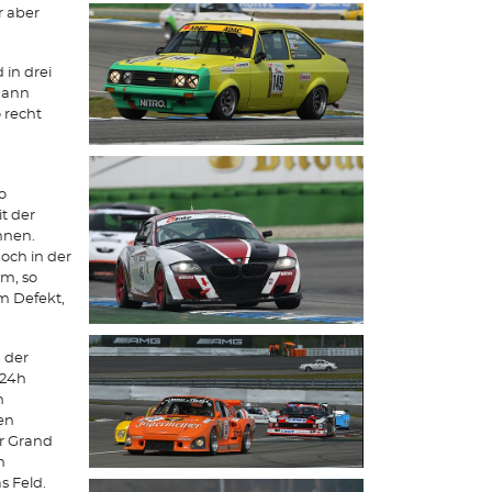
r aber
 in drei
mann
o recht
o
t der
nnen.
och in der
m, so
m Defekt,
 der
 24h
n
den
r Grand
n
s Feld.