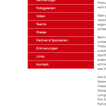
Rennerfolge
Podiu
kein 
Fotogalerien
Aller
Video
vers
Teams
eigen
einste
Presse
Beim 
Partner & Sponsoren
vorbe
Trieb
Erinnerungen
zweit
Start
Links
erste
schne
Kontakt
das W
Die E
Saiso
Class
Start
Lang
Prix 
Fahrz