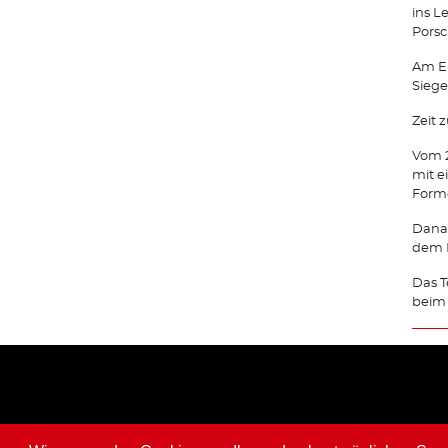
ins L
Porsc
Am En
Siege
Zeit 
Vom 2
mit e
Forme
Danac
dem N
Das T
beim