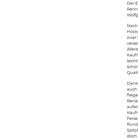
Der E
Renne
Wolfg
Nach 
Hocke
zwar 
verse
Aller
Kaufm
leich
schon
Quali
Dank 
auch 
flieg
Renau
aufsc
Kaufm
Ferse
Runde
Spitz
doch