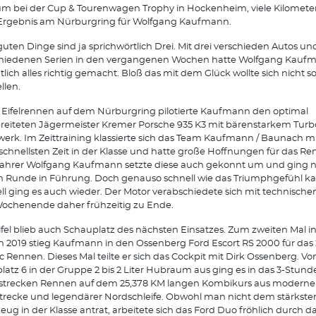
m bei der Cup & Tourenwagen Trophy in Hockenheim, viele Kilomete
Ergebnis am Nürburgring für Wolfgang Kaufmann.
 guten Dinge sind ja sprichwörtlich Drei. Mit drei verschieden Autos und
chiedenen Serien in den vergangenen Wochen hatte Wolfgang Kauf
tlich alles richtig gemacht. Bloß das mit dem Glück wollte sich nicht s
llen.
Eifelrennen auf dem Nürburgring pilotierte Kaufmann den optimal
reiteten Jägermeister Kremer Porsche 935 K3 mit bärenstarkem Turb
werk. Im Zeittraining klassierte sich das Team Kaufmann / Baunach mi
schnellsten Zeit in der Klasse und hatte große Hoffnungen für das Re
fahrer Wolfgang Kaufmann setzte diese auch gekonnt um und ging n
n Runde in Führung. Doch genauso schnell wie das Triumphgefühl ka
ll ging es auch wieder. Der Motor verabschiedete sich mit technische
ochenende daher frühzeitig zu Ende.
ifel blieb auch Schauplatz des nächsten Einsatzes. Zum zweiten Mal in
n 2019 stieg Kaufmann in den Ossenberg Ford Escort RS 2000 für das
ic Rennen. Dieses Mal teilte er sich das Cockpit mit Dirk Ossenberg. Vo
platz 6 in der Gruppe 2 bis 2 Liter Hubraum aus ging es in das 3-Stun
strecken Rennen auf dem 25,378 KM langen Kombikurs aus moderne
Strecke und legendärer Nordschleife. Obwohl man nicht dem stärkste
eug in der Klasse antrat, arbeitete sich das Ford Duo fröhlich durch da