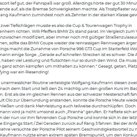
scort lief gut, der Fahrspaß war groß. Allerdings hörte der gut 30 Minu
nde auf, als die Bremse Schwierigkeiten machte. Als Trostpflaster w
ang Kaufmann zumindest noch als Zehnter in der starken Klasse gew
zwei Tiefschlägen musste es also die Cup & Tourenwagen Trophy in
nheim richten. Willi Pfeiffers BMW Z4 stand parat. Im Vergleich zum 
inzwischen modifiziert, aber immer noch mit gültiger Straßenzulass
hen, sollte das BMW Coupe wieder die reinrassigen Rennwagen ärge
dings macht die Zunahme von Porsche 996 GT3 Cup im Starterfeld Wo
ann einige Sorge. „Gerade auf schnellen Strecken ist es schwer. Die 
t, haben viel Leistung und flutschten nur so durch den Wind. Da mus
 ganz schön kämpfen um mithalten zu können.“ Gesagt, getan, Platz
fying war ein Riesending!
unermesslicher Routine verteidigte Wolfgang Kaufmann diesen zwe
nach dem Start und ließ den Z4 mächtig um den großen Kurs im Ba
en. Erst als die im gleichen Rennen aus der schweizer Meisterschaft f
lt Clio zur Überrundung anstanden, konnte die Porsche Meute wied
hließen und dank Mehrleistung auch teilweise durchschlüpfen. Doch
ann wird ja nicht umsonst auch „Piranha“ gerufen. Er heftete sich an
n der nun vor ihm fahrenden Cup Porsche und konnte sich in der letz
 Eingangs Start / Ziel Geraden zurück auf Rang 3 fahren. Bei der Anfa
kehre versuchte der Porsche Pilot seinem Geschwindigkeitsvorteil zu 
 Kaufmann nutzte einen extrem späten Bremspunkt, um den Konku