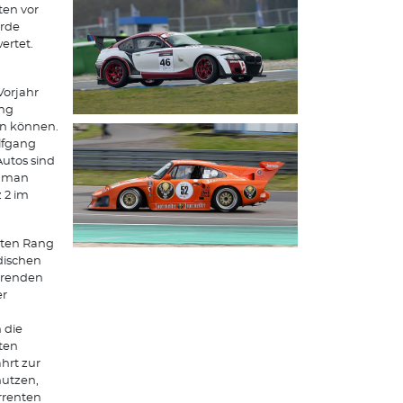
ten vor
urde
ertet.
Vorjahr
ung
rn können.
lfgang
Autos sind
s man
 2 im
iten Rang
dischen
ahrenden
er
 die
ten
hrt zur
nutzen,
rrenten