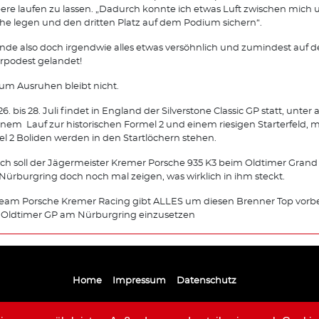
eere laufen zu lassen. „Dadurch konnte ich etwas Luft zwischen mich
he legen und den dritten Platz auf dem Podium sichern“.
de also doch irgendwie alles etwas versöhnlich und zumindest auf 
rpodest gelandet!
zum Ausruhen bleibt nicht.
6. bis 28. Juli findet in England der Silverstone Classic GP statt, unte
inem Lauf zur historischen Formel 2 und einem riesigen Starterfeld, m
l 2 Boliden werden in den Startlöchern stehen.
h soll der Jägermeister Kremer Porsche 935 K3 beim Oldtimer Grand 
ürburgring doch noch mal zeigen, was wirklich in ihm steckt.
eam Porsche Kremer Racing gibt ALLES um diesen Brenner Top vorbe
 Oldtimer GP am Nürburgring einzusetzen
Home
Impressum
Datenschutz