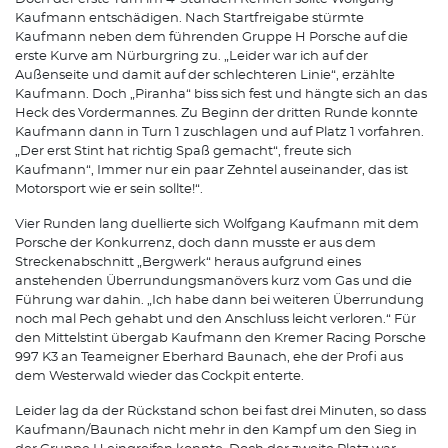
Kaufmann entschädigen. Nach Startfreigabe stürmte
Kaufmann neben dem führenden Gruppe H Porsche auf die
erste Kurve am Nürburgring zu. „Leider war ich auf der
Außenseite und damit auf der schlechteren Linie“, erzählte
Kaufmann. Doch „Piranha“ biss sich fest und hängte sich an das
Heck des Vordermannes. Zu Beginn der dritten Runde konnte
Kaufmann dann in Turn 1 zuschlagen und auf Platz 1 vorfahren.
„Der erst Stint hat richtig Spaß gemacht“, freute sich
Kaufmann“, Immer nur ein paar Zehntel auseinander, das ist
Motorsport wie er sein sollte!“.
Vier Runden lang duellierte sich Wolfgang Kaufmann mit dem
Porsche der Konkurrenz, doch dann musste er aus dem
Streckenabschnitt „Bergwerk“ heraus aufgrund eines
anstehenden Überrundungsmanövers kurz vom Gas und die
Führung war dahin. „Ich habe dann bei weiteren Überrundung
noch mal Pech gehabt und den Anschluss leicht verloren.“ Für
den Mittelstint übergab Kaufmann den Kremer Racing Porsche
997 K3 an Teameigner Eberhard Baunach, ehe der Profi aus
dem Westerwald wieder das Cockpit enterte.
Leider lag da der Rückstand schon bei fast drei Minuten, so dass
Kaufmann/Baunach nicht mehr in den Kampf um den Sieg in