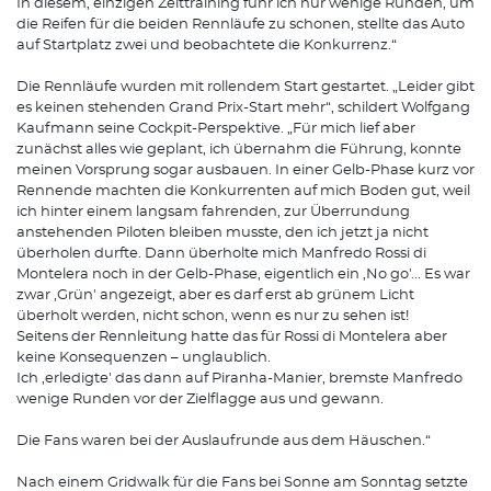
In diesem, einzigen Zeittraining fuhr ich nur wenige Runden, um
die Reifen für die beiden Rennläufe zu schonen, stellte das Auto
auf Startplatz zwei und beobachtete die Konkurrenz.“
Die Rennläufe wurden mit rollendem Start gestartet. „Leider gibt
es keinen stehenden Grand Prix-Start mehr“, schildert Wolfgang
Kaufmann seine Cockpit-Perspektive. „Für mich lief aber
zunächst alles wie geplant, ich übernahm die Führung, konnte
meinen Vorsprung sogar ausbauen. In einer Gelb-Phase kurz vor
Rennende machten die Konkurrenten auf mich Boden gut, weil
ich hinter einem langsam fahrenden, zur Überrundung
anstehenden Piloten bleiben musste, den ich jetzt ja nicht
überholen durfte. Dann überholte mich Manfredo Rossi di
Montelera noch in der Gelb-Phase, eigentlich ein ,No go'... Es war
zwar ,Grün' angezeigt, aber es darf erst ab grünem Licht
überholt werden, nicht schon, wenn es nur zu sehen ist!
Seitens der Rennleitung hatte das für Rossi di Montelera aber
keine Konsequenzen – unglaublich.
Ich ,erledigte' das dann auf Piranha-Manier, bremste Manfredo
wenige Runden vor der Zielflagge aus und gewann.
Die Fans waren bei der Auslaufrunde aus dem Häuschen.“
Nach einem Gridwalk für die Fans bei Sonne am Sonntag setzte