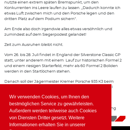
nutzte einen extrem späten Bremspunkt, um den
Konkurrenten ins Leere laufen zu lassen. „Dadurch konnte ich
etwas Luft zwischen mich und den Porsche legen und den
dritten Platz auf dem Podium sichern“.
Am Ende also doch irgendwie alles etwas versöhnlich und
zumindest auf dem Siegerpodest gelandet!
Zeit zum Ausruhen bleibt nicht.
Vom 26. bis 28. Juli findet in England der Silverstone Classic GP
statt, unter anderem mit einem Lauf zur historischen Formel 2
und einem riesigen Starterfeld, mehr als 60 Formel 2 Boliden
werden in den Startlöchern stehen.
Danach soll der Jägermeister Kremer Porsche 935 K3 beim
Oldtimer Grand Prix auf dem Nürburgring doch noch mal
zeigen, was wirklich in ihm steckt.
Wir verwenden Cookies, um Ihnen den
Das Team Porsche Kremer Racing gibt ALLES um diesen
bestmöglichen Service zu gewährleisten.
Brenner Top vorbereitet beim Oldtimer GP am Nürburgring
Außerdem werden teilweise auch Cookies
einzusetzen
von Diensten Dritter gesetzt. Weitere
15.07.2019
|
News
Informationen erhalten Sie in unserer