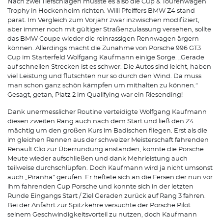
Nach zwei Tiefschlägen musste es also die Cup & Tourenwagen
Trophy in Hockenheim richten. Willi Pfeiffers BMW Z4 stand
parat. Im Vergleich zum Vorjahr zwar inzwischen modifiziert,
aber immer noch mit gültiger Straßenzulassung versehen, sollte
das BMW Coupe wieder die reinrassigen Rennwagen ärgern
können. Allerdings macht die Zunahme von Porsche 996 GT3
Cup im Starterfeld Wolfgang Kaufmann einige Sorge. „Gerade
auf schnellen Strecken ist es schwer. Die Autos sind leicht, haben
viel Leistung und flutschten nur so durch den Wind. Da muss
man schon ganz schön kämpfen um mithalten zu können.“
Gesagt, getan, Platz 2 im Qualifying war ein Riesending!
Dank unermesslicher Routine verteidigte Wolfgang Kaufmann
diesen zweiten Rang auch nach dem Start und ließ den Z4
mächtig um den großen Kurs im Badischen fliegen. Erst als die
im gleichen Rennen aus der schweizer Meisterschaft fahrenden
Renault Clio zur Überrundung anstanden, konnte die Porsche
Meute wieder aufschließen und dank Mehrleistung auch
teilweise durchschlüpfen. Doch Kaufmann wird ja nicht umsonst
auch „Piranha“ gerufen. Er heftete sich an die Fersen der nun vor
ihm fahrenden Cup Porsche und konnte sich in der letzten
Runde Eingangs Start / Ziel Geraden zurück auf Rang 3 fahren.
Bei der Anfahrt zur Spitzkehre versuchte der Porsche Pilot
seinem Geschwindigkeitsvorteil zu nutzen, doch Kaufmann