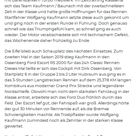
mit bärenstarkem Turbo Triebwerk. Im Zeittraining klassierte
sich das Team Kaufmann / Baunach mit der zweitschnellsten
Zeit in der Klasse und hatte große Hoffnungen für das Rennen.
Startfahrer Wolfgang Kaufmann setzte diese auch gekonnt um
und ging noch in der ersten Runde in Führung. Doch genauso
schnell wie das Triumphgefühl kam, so schnell ging es auch
wieder. Der Motor verabschiedete sich mit technischem Defekt,
das Wochenende daher frühzeitig zu Ende.
Die Eifel blieb auch Schauplatz des nächsten Einsatzes. Zum
zweiten Mal in der Saison 2019 stieg Kaufmann in den
Ossenberg Ford Escort RS 2000 für das 24h Classic Rennen.
Dieses Mal teilte er sich das Cockpit mit Dirk Ossenberg. Von
Startplatz 6 in der Gruppe 2 bis 2 Liter Hubraum aus ging es in
das 3-Stunden Langstrecken Rennen auf dem 25,378 KM langen
Kombikurs aus moderner Grand Prix Strecke und legendärer
Nordschleife. Obwohl man nicht dem stärksten Fahrzeug in der
Klasse antrat, arbeitete sich das Ford Duo fröhlich durch das
Feld. Der Escort lief gut, der Fahrspaß war groß. Allerdings hörte
der gut 30 Minuten vor Rennende auf, als die Bremse
Schwierigkeiten machte. Als Trostpflaster wurde Wolfgang
Kaufmann zumindest noch als Zehnter in der starken Klasse
gewertet.