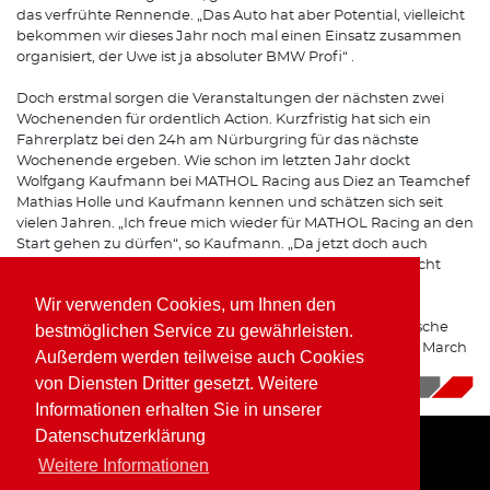
das verfrühte Rennende. „Das Auto hat aber Potential, vielleicht
bekommen wir dieses Jahr noch mal einen Einsatz zusammen
organisiert, der Uwe ist ja absoluter BMW Profi“ .
Doch erstmal sorgen die Veranstaltungen der nächsten zwei
Wochenenden für ordentlich Action. Kurzfristig hat sich ein
Fahrerplatz bei den 24h am Nürburgring für das nächste
Wochenende ergeben. Wie schon im letzten Jahr dockt
Wolfgang Kaufmann bei MATHOL Racing aus Diez an Teamchef
Mathias Holle und Kaufmann kennen und schätzen sich seit
vielen Jahren. „Ich freue mich wieder für MATHOL Racing an den
Start gehen zu dürfen“, so Kaufmann. „Da jetzt doch auch
einige Zuschauer am Ring sein dürfen, werden wir erst recht
versuchen, allen eine tolle Rennaction zu bieten“.
Wir verwenden Cookies, um Ihnen den
Danach geht es zum historischen Grand-Prix ins französische
bestmöglichen Service zu gewährleisten.
Paul-Richard oberhalb von Nizza, wo wieder der Formel 2 March
Außerdem werden teilweise auch Cookies
782 zum Einsatz kommt.
von Diensten Dritter gesetzt. Weitere
31.05.2021
|
News
Informationen erhalten Sie in unserer
Datenschutzerklärung
Weitere Informationen
Home
Impressum
Datenschutz