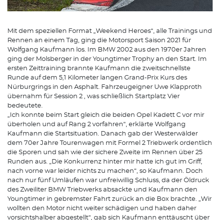
Mit dem speziellen Format „Weekend Heroes“, alle Trainings und
Rennen an einem Tag, ging die Motorsport Saison 2021 für
Wolfgang Kaufmann los. Im BMW 2002 aus den 1970er Jahren
ging der Molsberger in der Youngtimer Trophy an den Start. Im
ersten Zeittraining brannte Kaufmann die zweitschnellste
Runde auf dem 5,1 Kilometer langen Grand-Prix Kurs des
Nürburgrings in den Asphalt. Fahrzeugeigner Uwe Klapproth
übernahm für Session 2 , was schließlich Startplatz Vier
bedeutete.
„Ich konnte beim Start gleich die beiden Opel Kadett C vor mir
überholen und auf Rang 2 vorfahren“, erklärte Wolfgang
Kaufmann die Startsituation. Danach gab der Westerwälder
dem 70er Jahre Tourenwagen mit Formel 2 Triebwerk ordentlich
die Sporen und sah wie der sichere Zweite im Rennen über 25
Runden aus. „Die Konkurrenz hinter mir hatte ich gut im Griff,
nach vorne war leider nichts zu machen“, so Kaufmann. Doch
nach nur fünf Umläufen war unfreiwillig Schluss, da der Öldruck
des Zweiliter BMW Triebwerks absackte und Kaufmann den
Youngtimer in gebremster Fahrt zurück an die Box brachte. „Wir
wollten den Motor nicht weiter schädigen und haben daher
vorsichtshalber abgestellt“, gab sich Kaufmann enttäuscht über