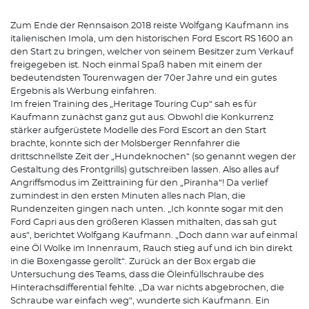
Zum Ende der Rennsaison 2018 reiste Wolfgang Kaufmann ins
italienischen Imola, um den historischen Ford Escort RS 1600 an
den Start zu bringen, welcher von seinem Besitzer zum Verkauf
freigegeben ist. Noch einmal Spaß haben mit einem der
bedeutendsten Tourenwagen der 70er Jahre und ein gutes
Ergebnis als Werbung einfahren.
Im freien Training des „Heritage Touring Cup“ sah es für
Kaufmann zunächst ganz gut aus. Obwohl die Konkurrenz
stärker aufgerüstete Modelle des Ford Escort an den Start
brachte, konnte sich der Molsberger Rennfahrer die
drittschnellste Zeit der „Hundeknochen“ (so genannt wegen der
Gestaltung des Frontgrills) gutschreiben lassen. Also alles auf
Angriffsmodus im Zeittraining für den „Piranha“! Da verlief
zumindest in den ersten Minuten alles nach Plan, die
Rundenzeiten gingen nach unten. „Ich konnte sogar mit den
Ford Capri aus den größeren Klassen mithalten, das sah gut
aus“, berichtet Wolfgang Kaufmann. „Doch dann war auf einmal
eine Öl Wolke im Innenraum, Rauch stieg auf und ich bin direkt
in die Boxengasse gerollt“. Zurück an der Box ergab die
Untersuchung des Teams, dass die Öleinfüllschraube des
Hinterachsdifferential fehlte. „Da war nichts abgebrochen, die
Schraube war einfach weg“, wunderte sich Kaufmann. Ein