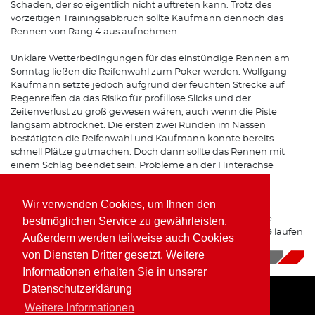
Schaden, der so eigentlich nicht auftreten kann. Trotz des
vorzeitigen Trainingsabbruch sollte Kaufmann dennoch das
Rennen von Rang 4 aus aufnehmen.
Unklare Wetterbedingungen für das einstündige Rennen am
Sonntag ließen die Reifenwahl zum Poker werden. Wolfgang
Kaufmann setzte jedoch aufgrund der feuchten Strecke auf
Regenreifen da das Risiko für profillose Slicks und der
Zeitenverlust zu groß gewesen wären, auch wenn die Piste
langsam abtrocknet. Die ersten zwei Runden im Nassen
bestätigten die Reifenwahl und Kaufmann konnte bereits
schnell Plätze gutmachen. Doch dann sollte das Rennen mit
einem Schlag beendet sein. Probleme an der Hinterachse
zwangen Kaufmann zur Aufgabe an der Strecke. „Eine
Schraube an einer Hinterachsstrebe war abgerissen.“
Wir verwenden Cookies, um Ihnen den
Leider ging die Saison 2018 für Wolfgang Kaufmann ohne
bestmöglichen Service zu gewährleisten.
zählbares Ergebnis zu Ende, doch die Planungen für 2019 laufen
Außerdem werden teilweise auch Cookies
bereits.
von Diensten Dritter gesetzt. Weitere
06.11.2018
|
News
Informationen erhalten Sie in unserer
Datenschutzerklärung
Weitere Informationen
Home
Impressum
Datenschutz