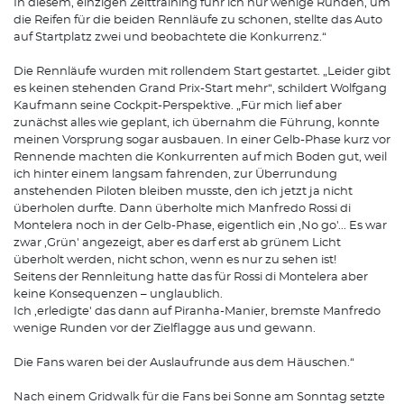
In diesem, einzigen Zeittraining fuhr ich nur wenige Runden, um
die Reifen für die beiden Rennläufe zu schonen, stellte das Auto
auf Startplatz zwei und beobachtete die Konkurrenz.“
Die Rennläufe wurden mit rollendem Start gestartet. „Leider gibt
es keinen stehenden Grand Prix-Start mehr“, schildert Wolfgang
Kaufmann seine Cockpit-Perspektive. „Für mich lief aber
zunächst alles wie geplant, ich übernahm die Führung, konnte
meinen Vorsprung sogar ausbauen. In einer Gelb-Phase kurz vor
Rennende machten die Konkurrenten auf mich Boden gut, weil
ich hinter einem langsam fahrenden, zur Überrundung
anstehenden Piloten bleiben musste, den ich jetzt ja nicht
überholen durfte. Dann überholte mich Manfredo Rossi di
Montelera noch in der Gelb-Phase, eigentlich ein ,No go'... Es war
zwar ,Grün' angezeigt, aber es darf erst ab grünem Licht
überholt werden, nicht schon, wenn es nur zu sehen ist!
Seitens der Rennleitung hatte das für Rossi di Montelera aber
keine Konsequenzen – unglaublich.
Ich ,erledigte' das dann auf Piranha-Manier, bremste Manfredo
wenige Runden vor der Zielflagge aus und gewann.
Die Fans waren bei der Auslaufrunde aus dem Häuschen.“
Nach einem Gridwalk für die Fans bei Sonne am Sonntag setzte