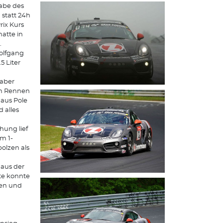
gabe des
 statt 24h
ix Kurs
atte in
.
olfgang
5 Liter
 aber
en Rennen
 aus Pole
 alles
hung lief
m 1-
olzen als
aus der
te konnte
ren und