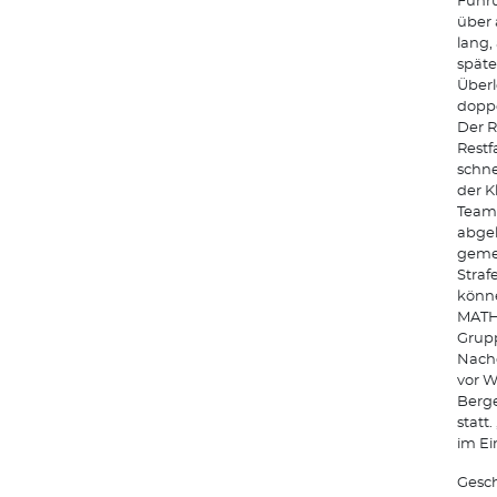
Führu
über 
lang,
späte
Überl
doppe
Der R
Restf
schne
der K
Team 
abgel
gemei
Straf
könne
MATH
Grupp
Nachd
vor W
Berge
statt
im Ei
Gesch