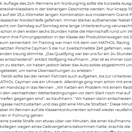
9. Auflage des 24h-Rennens am Nürburgring sollte die kürzeste Aus
treckenklassikers in der bisherigen Geschichte werden. Nur knapp 10
 auf der 25,4 Kilometer langen Kombination aus modernem Grand-Pr
lassischer Nordschleife gefahren. Immer stärker aufziehender Nebel h
acht von Samstag auf Sonntag eine lange Unterbrechung verursacht
schon in den ersten sechs Stunden hatte die Mannschaft rund um W
ann ihre Führungsposition in der Klasse der Produktionswagen bis 3.
aum zementiert. Im Training war man mit dem von MATHOL Racing
setzten Porsche Cayman S die nur zweitschnellste Zeit gefahren, was
nden traurig stimmte. „Das Qualifying war bei uns für ein 24-Stund
 so entscheidend“, erklärt Wolfgang Kaufmann. „Klar ist es immer cool
ion zu starten, wir haben jedoch lieber das Auto solide abgestimmt und
getestet, um keine Überraschungen zu erleben.“
 Taktik sollte bei der reinen Fahrzeit auch aufgehen, bis zur Unterbrec
ATHOL Cayman wie ein Uhrwerk. Allerdings ging man schon mit eine
en Handicap in das Rennen: „Wir hatten ein Problem mit einem Radb
ei den wechselnden Wetterbedingungen vor dem Start noch mal auf
reifen gegangen sind“, so Kaufmann.“ Wir haben dann entschieden 
gasse nachzustarten und das gibt eine Minute Strafzeit.“ Diese Minu
ber im Rennen auf die Klassenkonkurrenten schnell wieder rausfah
rän in Führung gehen.
eine zweite Strafe von etwas über vier Minuten, die einer Kaufmanns
kollegen wegen eines Gelbvergehens bekommen hatte, brachte die