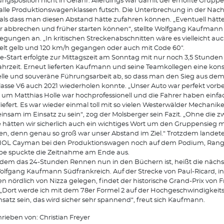
ngsposition nicht in Gefahr. Allerdings war damit der erhoffte Grupp
alle Produktionswagenklassen futsch. Die Unterbrechung in der Nach
 als dass man diesen Abstand hätte zufahren können. „Eventuell hät
r abbrechen und früher starten können“, stellte Wolfgang Kaufmann
egungen an. „In kritischen Streckenabschnitten wäre es vielleicht au
lt gelb und 120 km/h gegangen oder auch mit Code 60".
e-Start erfolgte zur Mittagszeit am Sonntag mit nur noch 3,5 Stunden
ahrzeit. Erneut lieferten Kaufmann und seine Teamkollegen eine kon
lle und souveräne Führungsarbeit ab, so dass man den Sieg aus dem 
lasse V6 auch 2021 wiederholen konnte. „Unser Auto war perfekt vorber
um Matthias Holle war hochprofessionell und die Fahrer haben einfa
iefert. Es war wieder einmal toll mit so vielen Westerwälder Mechanik
nsam im Einsatz zu sein“, zog der Molsberger sein Fazit. „Ohne die z
e hätten wir sicherlich auch ein wichtiges Wort um den Gruppensieg 
n, denn genau so groß war unser Abstand im Ziel.“ Trotzdem landete
OL Cayman bei den Produktionswagen noch auf dem Podium, Rang 3
e spuckte die Zeitnahme am Ende aus.
em das 24-Stunden Rennen nun in den Büchern ist, heißt die nächst
olfgang Kaufmann Südfrankreich. Auf der Strecke von Paul-Ricard, i
n nördlich von Nizza gelegen, findet der historische Grand-Prix von 
. „Dort werde ich mit dem 78er Formel 2 auf der Hochgeschwindigkeit
nsatz sein, das wird sicher sehr spannend“, freut sich Kaufmann.
rieben von: Christian Freyer