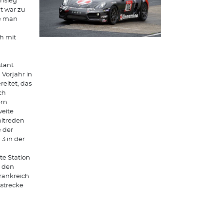
ensieg
t war zu
te man
ch mit
stant
Vorjahr in
eitet, das
ch
ern
weite
mitreden
 der
 in der
e Station
n den
Frankreich
sstrecke