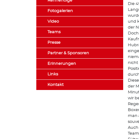
Rennerfolge
Die 4
Langs
Fotogalerien
wurde
Video
und k
der N
Teams
Doch 
Kaufm
Presse
Hubr
einge
Partner & Sponsoren
niema
nicht
Erinnerungen
Posit
Links
durch
Diese
Kontakt
der M
Minut
wir b
Regen
Boxen
man a
souve
Auch 
Team