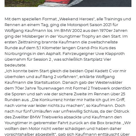
Mit dem speziellen Format „Weekend Heroes“, alle Trainings und
Rennen an einem Tag, ging die Motorsport Saison 2021 für
Wolfgang Kaufmann los. Im BMW 2002 aus den 1970er Jahren
ging der Molsberger in der Youngtimer Trophy an den Start. Im
ersten Zeittraining brannte Kaufmann die zweitschnellste
Runde auf dem 5,1 Kilometer langen Grand-Prix Kurs des
Nürburgrings in den Asphalt. Fahrzeugeigner Uwe Klapproth
übernahm für Session 2 , was schließlich Startplatz Vier
bedeutete.
„Ich konnte beim Start gleich die beiden Opel Kadett C vor mir
überholen und auf Rang 2 vorfahren“, erklärte Wolfgang
Kaufmann die Startsituation. Danach gab der Westerwälder
dem 70er Jahre Tourenwagen mit Formel 2 Triebwerk ordentlich
die Sporen und sah wie der sichere Zweite im Rennen über 25
Runden aus. „Die Konkurrenz hinter mir hatte ich gut im Griff,
nach vorne war leider nichts zu machen“, so Kaufmann. Doch
nach nur fünf Umläufen war unfreiwillig Schluss, da der Öldruck
des Zweiliter BMW Triebwerks absackte und Kaufmann den
Youngtimer in gebremster Fahrt zurück an die Box brachte. „Wir
wollten den Motor nicht weiter schädigen und haben daher
vorsichtshalber abgestellt“, gab sich Kaufmann enttäuscht über