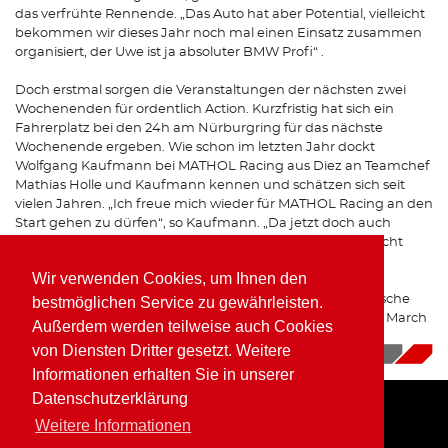
das verfrühte Rennende. „Das Auto hat aber Potential, vielleicht
bekommen wir dieses Jahr noch mal einen Einsatz zusammen
organisiert, der Uwe ist ja absoluter BMW Profi“ .
Doch erstmal sorgen die Veranstaltungen der nächsten zwei
Wochenenden für ordentlich Action. Kurzfristig hat sich ein
Fahrerplatz bei den 24h am Nürburgring für das nächste
Wochenende ergeben. Wie schon im letzten Jahr dockt
Wolfgang Kaufmann bei MATHOL Racing aus Diez an Teamchef
Mathias Holle und Kaufmann kennen und schätzen sich seit
vielen Jahren. „Ich freue mich wieder für MATHOL Racing an den
Start gehen zu dürfen“, so Kaufmann. „Da jetzt doch auch
einige Zuschauer am Ring sein dürfen, werden wir erst recht
versuchen, allen eine tolle Rennaction zu bieten“.
Wir verwenden Cookies, um Ihnen den
Danach geht es zum historischen Grand-Prix ins französische
bestmöglichen Service zu gewährleisten.
Paul-Richard oberhalb von Nizza, wo wieder der Formel 2 March
Außerdem werden teilweise auch Cookies
782 zum Einsatz kommt.
von Diensten Dritter gesetzt. Weitere
31.05.2021
|
News
Informationen erhalten Sie in unserer
Datenschutzerklärung
Weitere Informationen
Home
Impressum
Datenschutz