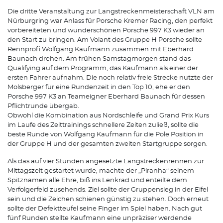
Die dritte Veranstaltung zur Langstreckenmeisterschaft VLN am
Nürburgring war Anlass für Porsche Kremer Racing, den perfekt
vorbereiteten und wunderschönen Porsche 997 K3 wieder an
den Start zu bringen. Am Volant des Gruppe H Porsche sollte
Rennprofi Wolfgang Kaufmann zusammen mit Eberhard
Baunach drehen. Am frühen Samstagmorgen stand das
Qualifying auf dem Programm, das Kaufmann als einer der
ersten Fahrer aufnahm. Die noch relativ freie Strecke nutzte der
Molsberger für eine Rundenzeit in den Top 10, ehe er den
Porsche 997 K3 an Teameigner Eberhard Baunach für dessen
Pflichtrunde übergab.
Obwohl die Kombination aus Nordschleife und Grand Prix Kurs
im Laufe des Zeittrainings schnellere Zeiten zuließ, sollte die
beste Runde von Wolfgang Kaufmann für die Pole Position in
der Gruppe H und der gesamten zweiten Startgruppe sorgen.
Als das auf vier Stunden angesetzte Langstreckenrennen zur
Mittagszeit gestartet wurde, machte der „Piranha“ seinem
Spitznamen alle Ehre, biß ins Lenkrad und enteilte dem
Verfolgerfeld zusehends. Ziel sollte der Gruppensieg in der Eifel
sein und die Zeichen schienen günstig zu stehen. Doch erneut
sollte der Defektteufel seine Finger im Spiel haben. Nach gut
fünf Runden stellte Kaufmann eine unpräziser werdende