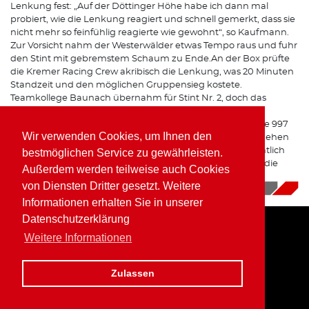
Lenkung fest: „Auf der Döttinger Höhe habe ich dann mal
probiert, wie die Lenkung reagiert und schnell gemerkt, dass sie
nicht mehr so feinfühlig reagierte wie gewohnt“, so Kaufmann.
Zur Vorsicht nahm der Westerwälder etwas Tempo raus und fuhr
den Stint mit gebremstem Schaum zu Ende.An der Box prüfte
die Kremer Racing Crew akribisch die Lenkung, was 20 Minuten
Standzeit und den möglichen Gruppensieg kostete.
Teamkollege Baunach übernahm für Stint Nr. 2, doch das
Problem tauchte beim nächsten Stopp wieder auf. Aus
Sicherheitsgründen entschied sich das Team, den Porsche 997
Wir verwenden Cookies, um Ihnen den
K3 aus dem Rennen zurück zu ziehen. „In zwei Wochen gehen
wir bei VLN 4 wieder an den Start und können uns hoffentlich
bestmöglichen Service zu gewährleisten.
endlich mal einen Siegerkranz abholen“, gab Kaufmann die
Außerdem werden teilweise auch Cookies
Parole für das nächste Rennen aus.
von Diensten Dritter gesetzt. Weitere
28.06.2018
|
News
Informationen erhalten Sie in unserer
Datenschutzerklärung
Weitere Informationen
Home
Impressum
Datenschutz
Zulassen