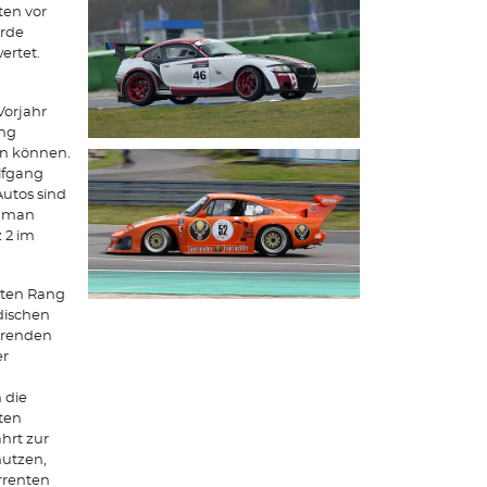
ten vor
urde
ertet.
Vorjahr
ung
rn können.
lfgang
Autos sind
s man
 2 im
iten Rang
dischen
ahrenden
er
 die
ten
hrt zur
nutzen,
rrenten