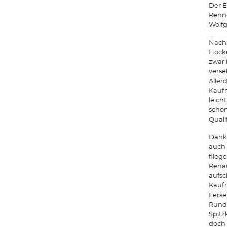
Der E
Renne
Wolfg
Nach 
Hocke
zwar 
verse
Aller
Kaufm
leich
schon
Quali
Dank 
auch 
flieg
Renau
aufsc
Kaufm
Ferse
Runde
Spitz
doch