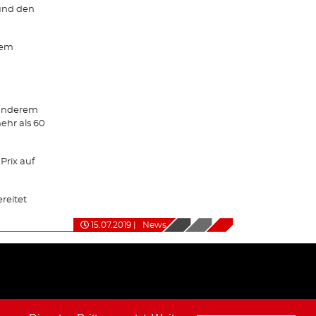
 und den
dem
r anderem
ehr als 60
Prix auf
reitet
15.07.2019
|
News