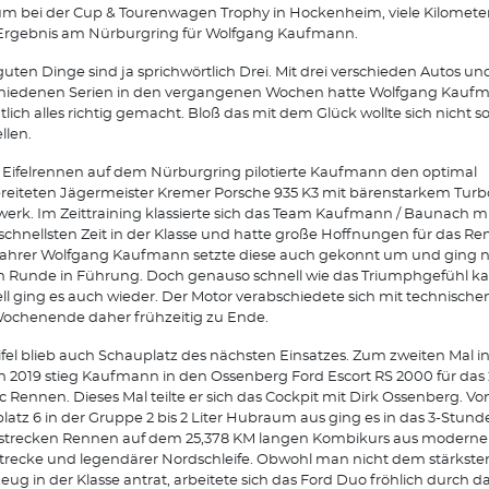
m bei der Cup & Tourenwagen Trophy in Hockenheim, viele Kilomete
Ergebnis am Nürburgring für Wolfgang Kaufmann.
 guten Dinge sind ja sprichwörtlich Drei. Mit drei verschieden Autos und
chiedenen Serien in den vergangenen Wochen hatte Wolfgang Kauf
tlich alles richtig gemacht. Bloß das mit dem Glück wollte sich nicht s
llen.
Eifelrennen auf dem Nürburgring pilotierte Kaufmann den optimal
reiteten Jägermeister Kremer Porsche 935 K3 mit bärenstarkem Turb
werk. Im Zeittraining klassierte sich das Team Kaufmann / Baunach mi
schnellsten Zeit in der Klasse und hatte große Hoffnungen für das Re
fahrer Wolfgang Kaufmann setzte diese auch gekonnt um und ging n
n Runde in Führung. Doch genauso schnell wie das Triumphgefühl ka
ll ging es auch wieder. Der Motor verabschiedete sich mit technische
ochenende daher frühzeitig zu Ende.
ifel blieb auch Schauplatz des nächsten Einsatzes. Zum zweiten Mal in
n 2019 stieg Kaufmann in den Ossenberg Ford Escort RS 2000 für das
ic Rennen. Dieses Mal teilte er sich das Cockpit mit Dirk Ossenberg. Vo
platz 6 in der Gruppe 2 bis 2 Liter Hubraum aus ging es in das 3-Stun
strecken Rennen auf dem 25,378 KM langen Kombikurs aus moderne
Strecke und legendärer Nordschleife. Obwohl man nicht dem stärkste
eug in der Klasse antrat, arbeitete sich das Ford Duo fröhlich durch da