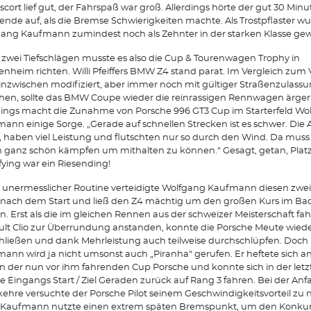
scort lief gut, der Fahrspaß war groß. Allerdings hörte der gut 30 Minu
nde auf, als die Bremse Schwierigkeiten machte. Als Trostpflaster w
ang Kaufmann zumindest noch als Zehnter in der starken Klasse gew
zwei Tiefschlägen musste es also die Cup & Tourenwagen Trophy in
nheim richten. Willi Pfeiffers BMW Z4 stand parat. Im Vergleich zum 
inzwischen modifiziert, aber immer noch mit gültiger Straßenzulass
hen, sollte das BMW Coupe wieder die reinrassigen Rennwagen ärge
dings macht die Zunahme von Porsche 996 GT3 Cup im Starterfeld Wo
ann einige Sorge. „Gerade auf schnellen Strecken ist es schwer. Die 
t, haben viel Leistung und flutschten nur so durch den Wind. Da mus
 ganz schön kämpfen um mithalten zu können.“ Gesagt, getan, Platz
fying war ein Riesending!
unermesslicher Routine verteidigte Wolfgang Kaufmann diesen zwe
nach dem Start und ließ den Z4 mächtig um den großen Kurs im Ba
en. Erst als die im gleichen Rennen aus der schweizer Meisterschaft f
lt Clio zur Überrundung anstanden, konnte die Porsche Meute wied
hließen und dank Mehrleistung auch teilweise durchschlüpfen. Doch
ann wird ja nicht umsonst auch „Piranha“ gerufen. Er heftete sich an
n der nun vor ihm fahrenden Cup Porsche und konnte sich in der letz
 Eingangs Start / Ziel Geraden zurück auf Rang 3 fahren. Bei der Anfa
kehre versuchte der Porsche Pilot seinem Geschwindigkeitsvorteil zu 
 Kaufmann nutzte einen extrem späten Bremspunkt, um den Konku