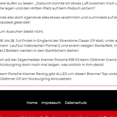
eere laufen zu lassen. „Dadurch konnte ich etwas Luft zwischen mich
he legen und den dritten Platz auf dem Podium sichern“.
de also doch irgendwie alles etwas versöhnlich und zumindest auf 
rpodest gelandet!
zum Ausruhen bleibt nicht.
6. bis 28. Juli findet in England der Silverstone Classic GP statt, unte
inem Lauf zur historischen Formel 2 und einem riesigen Starterfeld, m
l 2 Boliden werden in den Startlöchern stehen.
h soll der Jägermeister Kremer Porsche 935 K3 beim Oldtimer Grand 
ürburgring doch noch mal zeigen, was wirklich in ihm steckt.
eam Porsche Kremer Racing gibt ALLES um diesen Brenner Top vorbe
 Oldtimer GP am Nürburgring einzusetzen
Home
Impressum
Datenschutz