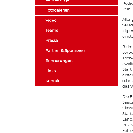
Rennerfolge
Podiu
kein 
Fotogalerien
Aller
Video
vers
Teams
eigen
einste
Presse
Beim 
Partner & Sponsoren
vorbe
Trieb
Erinnerungen
zweit
Start
Links
erste
schne
Kontakt
das W
Die E
Saiso
Class
Start
Lang
Prix 
Fahrz