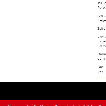
ins L
Porsc
Am En
Siege
Zeit 
Vom 2
mit e
Forme
Danac
dem N
Das T
beim