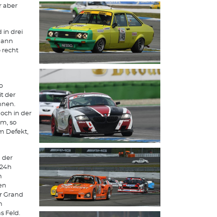
r aber
 in drei
mann
o recht
o
t der
nnen.
och in der
m, so
m Defekt,
 der
 24h
n
den
r Grand
n
s Feld.