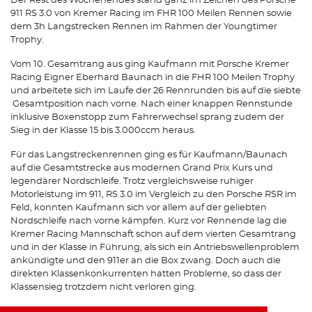
Der Rest des Wochenendes stand ganz im Zeichen des Porsche
911 RS 3.0 von Kremer Racing im FHR 100 Meilen Rennen sowie
dem 3h Langstrecken Rennen im Rahmen der Youngtimer
Trophy.
Vom 10. Gesamtrang aus ging Kaufmann mit Porsche Kremer
Racing Eigner Eberhard Baunach in die FHR 100 Meilen Trophy
und arbeitete sich im Laufe der 26 Rennrunden bis auf die siebte
Gesamtposition nach vorne. Nach einer knappen Rennstunde
inklusive Boxenstopp zum Fahrerwechsel sprang zudem der
Sieg in der Klasse 15 bis 3.000ccm heraus.
Für das Langstreckenrennen ging es für Kaufmann/Baunach
auf die Gesamtstrecke aus modernen Grand Prix Kurs und
legendärer Nordschleife. Trotz vergleichsweise ruhiger
Motorleistung im 911, RS 3.0 im Vergleich zu den Porsche RSR im
Feld, konnten Kaufmann sich vor allem auf der geliebten
Nordschleife nach vorne kämpfen. Kurz vor Rennende lag die
Kremer Racing Mannschaft schon auf dem vierten Gesamtrang
und in der Klasse in Führung, als sich ein Antriebswellenproblem
ankündigte und den 911er an die Box zwang. Doch auch die
direkten Klassenkonkurrenten hatten Probleme, so dass der
Klassensieg trotzdem nicht verloren ging.
Mit zwei Klassensiegen und einem Podiumsplatz reiste