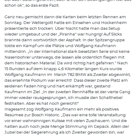
schon ok“, so das erste Fazit.
Ganz neu gemischt dann die Karten beim letzten Rennen am
Sonntag. Der Wettergott hatte ein Einsehen und Hockenheim
präsentierte sich trocken. Über Nacht hatte man das Setup
wieder umgebaut und der „Piranha“ war hungrig! Auf Slicks
brannte dann wortwörtlich der Asphalt. In der Spitzengruppe
tobte ein Kampf um die Plätze und Wolfgang Kaufmann
mittendrin. „In der international stark besetzten Serie sind keine
Nasenbohrer unterwegs, die lassen alle ordentlich fliegen mit
dem historischen Material. Da wird richtig hart gefahren.“ Nach
15 Runden auf dem knapp 4,6 Kilometer langen Kurs wurde
Wolfgang Kaufmann im March 782 BMW als Zweiter abgewinkt,
das ersehnte Podium war erreicht! Dass dieser zweite Platz am
seidenen Faden hing und hart erkämpft war, gestand
Kaufmann im Ziel: „In der zweiten Rennhälfte ist der vierte Gang
immer wieder rausgesprungen, ich musste den Schalthebel
festhalten. Aber es hat noch gereicht!“
Insgesamt zog Wolfgang Kaufmann ein mehr als positives
Resümee zur Bosch Historic. „Das war eine tolle Veranstaltung
vor einer wahnsinnigen Kulisse mit vielen Zuschauern. Und die
hatten auch noch jede Menge Stimmung im Gepäck. Allein der
Jubel bei der Siegerehrung als ich Zweiter geworden bin, war