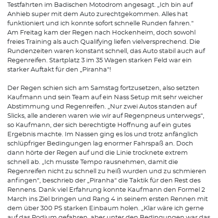
Testfahrten im Badischen Motodrom angesagt. „Ich bin auf
Anhieb super mit dem Auto zurechtgekommen. Alles hat
funktioniert und ich konnte sofort schnelle Runden fahren.“
Am Freitag kam der Regen nach Hockenheim, doch sowohl
freies Training als auch Qualifying liefen vielversprechend. Die
Rundenzeiten waren konstant schnell, das Auto stabil auch auf
Regenreifen. Startplatz 3 im 35 Wagen starken Feld war ein
starker Auftakt für den „Piranha“!
Der Regen schien sich am Samstag fortzusetzen, also setzten
Kaufmann und sein Team auf ein Nass Setup mit sehr weicher
Abstimmung und Regenreifen. „Nur zwei Autos standen auf
Slicks, alle anderen waren wie wir auf Regenpneus unterwegs“,
so Kaufmann, der sich berechtigte Hoffnung auf ein gutes
Ergebnis machte. Im Nassen ging es los und trotz anfänglich
schlüpfriger Bedingungen lag enormer Fahrspaß an. Doch
dann hörte der Regen auf und die Linie trocknete extrem
schnell ab. „Ich musste Tempo rausnehmen, damit die
Regenreifen nicht zu schnell zu heiß wurden und zu schmieren
anfingen“, beschrieb der „Piranha“ die Taktik für den Rest des
Rennens. Dank viel Erfahrung konnte Kaufmann den Formel 2
March ins Ziel bringen und Rang 4 in seinem ersten Rennen mit
dem über 300 PS starken Einbaum holen. „Klar wäre ich gerne
auf das Podium gefahren, aber unter den Bedingungen war das