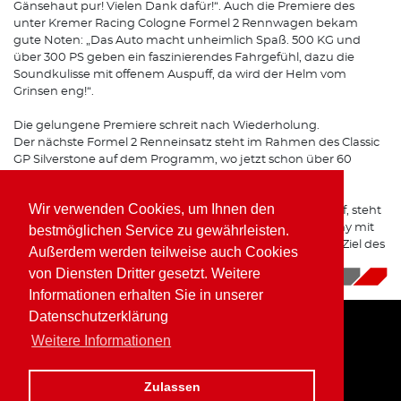
Gänsehaut pur! Vielen Dank dafür!“. Auch die Premiere des
unter Kremer Racing Cologne Formel 2 Rennwagen bekam
gute Noten: „Das Auto macht unheimlich Spaß. 500 KG und
über 300 PS geben ein faszinierendes Fahrgefühl, dazu die
Soundkulisse mit offenem Auspuff, da wird der Helm vom
Grinsen eng!“.
Die gelungene Premiere schreit nach Wiederholung.
Der nächste Formel 2 Renneinsatz steht im Rahmen des Classic
GP Silverstone auf dem Programm, wo jetzt schon über 60
Formel 2 Nennungen vorliegen.
Wir verwenden Cookies, um Ihnen den
Doch bevor Kaufmann zurück in den Formel Boliden darf, steht
erneut eine Veranstaltung der Cup & Tourenwagen Trophy mit
bestmöglichen Service zu gewährleisten.
dem BMW Z4 M Coupe in Oschersleben an, wo das klare Ziel des
Außerdem werden teilweise auch Cookies
Westerwälder flying Piranha ein Sieg ist.
von Diensten Dritter gesetzt. Weitere
30.04.2019
|
News
Informationen erhalten Sie in unserer
Datenschutzerklärung
Weitere Informationen
Home
Impressum
Datenschutz
Zulassen