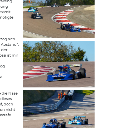
raining
tlung
stzeit
nötigte
 zog sich
 Abstand“,
 der
si ist mir
zog
ß!
 die Nase
 dieses
f, doch
ion nicht
strafe