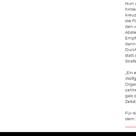
Nun w
hinte
kreuz
die F
den v
Abste
Empf
dann 
Durch
statt
Straf
„Ein 
Wolfg
Organ
zahlr
gab d
Zeits
Für d
dem J