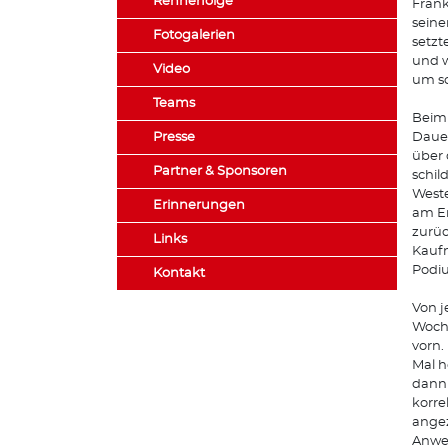
Rennerfolge
Frank
seine
Fotogalerien
setzt
und w
Video
um sc
Teams
Beim
Presse
Dauer
über 
Partner & Sponsoren
schil
Weste
Erinnerungen
am En
zurüc
Links
Kaufm
Podiu
Kontakt
Von j
Woche
vorn.
Mal h
dann 
korre
angez
Anwei