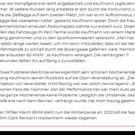
ar der Kampfgeist erst recht angestachelt und Kaufmann jagte dem
rher. 16 weitere Runden lang arbeitete er sich durch die Konkurrenz 
te die Zielflagge auf dem zweiten Platz! „Ich war so im Aufholmodus, 
lagge fast übersehen hätte“, gestand Kaufmann später. Doch die Fre
ermeintlichen erneuten Podiumsplatz währte nur extrem kurz. Direk
llen des Fahrzeugs im Parc Ferme wurde Kaufmann von einem Marsha
ang genommen und zu den Sportkommissaren verbracht. „Man hat 
relativ lange warten lassen, um mir dann mitzuteilen, dass ich bei der
fahrtsstrafe zu schnell durch die Boxengasse gefahren wäre. Nämlich
 der erlaubten 60 KM/H“, so Kaufmann verärgert. Die verhängten 11
sekunden ließen ihn auf Rang 4 zurückfallen.
etwas frustrierendes Ende eines eigentlich sehr schönen Wochenendes
ang Kaufmann seinen Rückblick auf die Dijon Veranstaltung ab. „Die
isation von Veranstalter HVM Racing war wie üblich hervorragend , d
eichen Fans der Hammer. Von der Performance her war mein Auto per
as ganze Wochenende keine Probleme. Lediglich die Umstände, das 
trafe erst nach dem Rennen verhängt wurde, hat mich traurig gestim
en 1978er March BMW steht nun die Winterpause an. 2022 soll die Sai
im-Clark Revival in Hockenheim wieder losgehen.