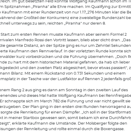
reich. Im gut besetzten Feld konnte Wolfgang Kaufmann schon im T
m Spitznahmen „Piranha“ alle Ehre machen. Im Qualifying zur Ermit
e Kaufmann mit einer Rundenzeit von nur 1.17,,276 Minuten klar die Be
ährend der Großteil der Konkurrenz eine zweistellige Rundenzahl be
hnell unterwegs zu sein, reichten „Piranha“ nur deren 8.
 Start zum ersten Rennen musste Kaufmann aber seinem Formel 2
rivalen Manfredo Rossi den Vortritt lassen, blieb aber dicht dran. „Das
die gesamte Distanz, an der Spitze ging es nur um Zehntel Sekunden
derte Kaufmann den Rennverlauf. In der vorletzten Runde konnte sich
rwälder kurz vorbeidrücken und die Führung übernehmen. „Doch Ros
de zu hart mit dem historischen Material gefahren, da hab ich lieber
kgesteckt und den zweiten Platz abgesichert, bevor etwas passiert“, 
ann Bilanz. Mit einem Rückstand von 0.731 Sekunden und einem
msplatz in der Tasche war der Lustfaktor auf Rennen 2 jedenfalls gro
enem Rang 2 aus ging es dann am Sonntag in den zweiten Lauf des
nendes und dieses Mal hatte Wolfgang Kaufmann bei Rennfreigabe
 Er schnappte sich im March 782 die Führung und war nicht gewillt sie
erzugeben. Der Plan ging in den ersten drei Runden hervorragend au
sorgte die Rennleitung für einen Dämpfer. „Ich soll in der Startformat
kt in meiner Startbox gewesen sein, somit bekam ich eine Durchfahrts
eigt“, erklärte Kaufmann die Umstände. Der Molsberger folgte den
sungen der Rennleitung und rollte einmal durch die Boxengasse.