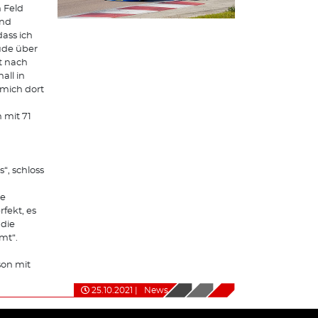
 Feld
und
dass ich
ude über
t nach
ll in
mich dort
 mit 71
“, schloss
ie
fekt, es
die
mt“.
son mit
25.10.2021
|
News