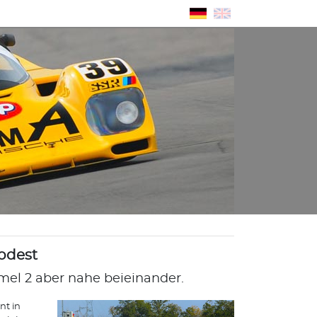
odest
rmel 2 aber nahe beieinander.
nt in