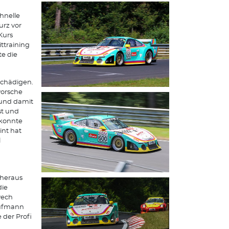
hnelle
urz vor
Kurs
ttraining
te die
schädigen.
orsche
 und damit
st und
 konnte
int hat
l
 heraus
die
Pech
aufmann
der Profi