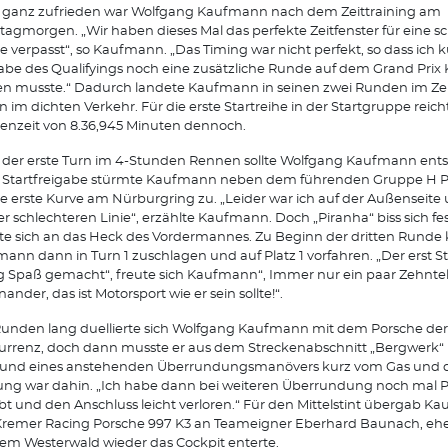
 ganz zufrieden war Wolfgang Kaufmann nach dem Zeittraining am
agmorgen. „Wir haben dieses Mal das perfekte Zeitfenster für eine sc
 verpasst“, so Kaufmann. „Das Timing war nicht perfekt, so dass ich k
abe des Qualifyings noch eine zusätzliche Runde auf dem Grand Prix 
n musste.“ Dadurch landete Kaufmann in seinen zwei Runden im Zei
n im dichten Verkehr. Für die erste Startreihe in der Startgruppe reich
nzeit von 8.36,945 Minuten dennoch.
der erste Turn im 4-Stunden Rennen sollte Wolfgang Kaufmann ent
 Startfreigabe stürmte Kaufmann neben dem führenden Gruppe H P
ie erste Kurve am Nürburgring zu. „Leider war ich auf der Außenseite
er schlechteren Linie“, erzählte Kaufmann. Doch „Piranha“ biss sich fe
e sich an das Heck des Vordermannes. Zu Beginn der dritten Runde
ann dann in Turn 1 zuschlagen und auf Platz 1 vorfahren. „Der erst St
ig Spaß gemacht“, freute sich Kaufmann“, Immer nur ein paar Zehnte
nander, das ist Motorsport wie er sein sollte!“.
Runden lang duellierte sich Wolfgang Kaufmann mit dem Porsche der
rrenz, doch dann musste er aus dem Streckenabschnitt „Bergwerk“
rund eines anstehenden Überrundungsmanövers kurz vom Gas und 
ng war dahin. „Ich habe dann bei weiteren Überrundung noch mal 
t und den Anschluss leicht verloren.“ Für den Mittelstint übergab K
remer Racing Porsche 997 K3 an Teameigner Eberhard Baunach, ehe 
em Westerwald wieder das Cockpit enterte.