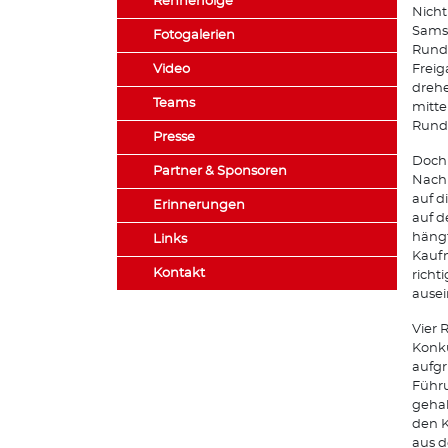
Rennerfolge
Nicht
Samst
Fotogalerien
Runde
Video
Freig
drehe
Teams
mitte
Runde
Presse
Doch 
Partner & Sponsoren
Nach
auf d
Erinnerungen
auf d
hängt
Links
Kaufm
Kontakt
richt
ausei
Vier 
Konku
aufg
Führu
gehab
den K
aus d