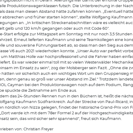
ngsposition nicht in Gefahr. Allerdings war damit der erhoffte Grupp
alle Produktionswagenklassen futsch. Die Unterbrechung in der Nach
 als dass man diesen Abstand hätte zufahren können. „Eventuell hät
r abbrechen und früher starten können“, stellte Wolfgang Kaufmann
egungen an. „In kritischen Streckenabschnitten wäre es vielleicht au
lt gelb und 120 km/h gegangen oder auch mit Code 60".
e-Start erfolgte zur Mittagszeit am Sonntag mit nur noch 3,5 Stunden
ahrzeit. Erneut lieferten Kaufmann und seine Teamkollegen eine kon
lle und souveräne Führungsarbeit ab, so dass man den Sieg aus dem 
lasse V6 auch 2021 wiederholen konnte. „Unser Auto war perfekt vorber
um Matthias Holle war hochprofessionell und die Fahrer haben einfa
iefert. Es war wieder einmal toll mit so vielen Westerwälder Mechanik
nsam im Einsatz zu sein“, zog der Molsberger sein Fazit. „Ohne die z
e hätten wir sicherlich auch ein wichtiges Wort um den Gruppensieg 
n, denn genau so groß war unser Abstand im Ziel.“ Trotzdem landete
OL Cayman bei den Produktionswagen noch auf dem Podium, Rang 3
e spuckte die Zeitnahme am Ende aus.
em das 24-Stunden Rennen nun in den Büchern ist, heißt die nächst
olfgang Kaufmann Südfrankreich. Auf der Strecke von Paul-Ricard, i
n nördlich von Nizza gelegen, findet der historische Grand-Prix von 
. „Dort werde ich mit dem 78er Formel 2 auf der Hochgeschwindigkeit
nsatz sein, das wird sicher sehr spannend“, freut sich Kaufmann.
rieben von: Christian Freyer