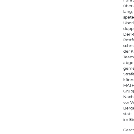
Führu
über 
lang,
späte
Überl
doppe
Der R
Restf
schne
der K
Team 
abgel
gemei
Straf
könne
MATH
Grupp
Nachd
vor W
Berge
statt
im Ei
Gesch