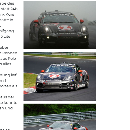
gabe des
 statt 24h
ix Kurs
atte in
.
olfgang
5 Liter
 aber
en Rennen
 aus Pole
 alles
hung lief
m 1-
olzen als
aus der
te konnte
ren und