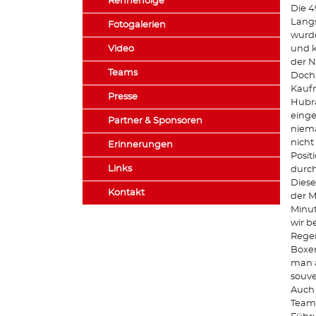
Rennerfolge
Die 4
Langs
Fotogalerien
wurde
Video
und k
der N
Teams
Doch 
Kaufm
Presse
Hubr
einge
Partner & Sponsoren
niema
nicht
Erinnerungen
Posit
Links
durch
Diese
Kontakt
der M
Minut
wir b
Regen
Boxen
man a
souve
Auch 
Team