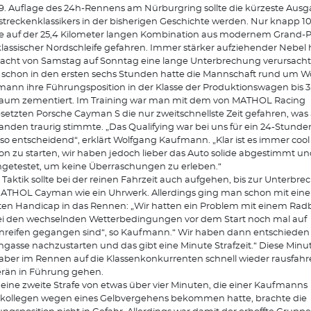
9. Auflage des 24h-Rennens am Nürburgring sollte die kürzeste Aus
treckenklassikers in der bisherigen Geschichte werden. Nur knapp 10
 auf der 25,4 Kilometer langen Kombination aus modernem Grand-Pr
lassischer Nordschleife gefahren. Immer stärker aufziehender Nebel h
acht von Samstag auf Sonntag eine lange Unterbrechung verursacht
schon in den ersten sechs Stunden hatte die Mannschaft rund um W
ann ihre Führungsposition in der Klasse der Produktionswagen bis 3.
aum zementiert. Im Training war man mit dem von MATHOL Racing
setzten Porsche Cayman S die nur zweitschnellste Zeit gefahren, was
nden traurig stimmte. „Das Qualifying war bei uns für ein 24-Stund
 so entscheidend“, erklärt Wolfgang Kaufmann. „Klar ist es immer cool
ion zu starten, wir haben jedoch lieber das Auto solide abgestimmt und
getestet, um keine Überraschungen zu erleben.“
 Taktik sollte bei der reinen Fahrzeit auch aufgehen, bis zur Unterbrec
ATHOL Cayman wie ein Uhrwerk. Allerdings ging man schon mit eine
en Handicap in das Rennen: „Wir hatten ein Problem mit einem Radb
ei den wechselnden Wetterbedingungen vor dem Start noch mal auf
reifen gegangen sind“, so Kaufmann.“ Wir haben dann entschieden 
gasse nachzustarten und das gibt eine Minute Strafzeit.“ Diese Minu
ber im Rennen auf die Klassenkonkurrenten schnell wieder rausfah
rän in Führung gehen.
eine zweite Strafe von etwas über vier Minuten, die einer Kaufmanns
kollegen wegen eines Gelbvergehens bekommen hatte, brachte die