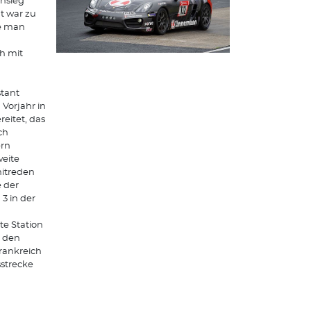
ensieg
t war zu
te man
ch mit
stant
Vorjahr in
eitet, das
ch
ern
weite
mitreden
 der
 in der
e Station
n den
Frankreich
sstrecke