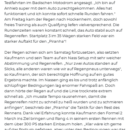
Testfahrten im Badischen Motodrom angesagt. „Ich bin auf
Anhieb super mit dem Auto zurechtgekommen. Alles hat
funktioniert und ich konnte sofort schnelle Runden fahren.“
Am Freitag kam der Regen nach Hockenheim, doch sowohl
freies Training als auch Qualifying liefen vielversprechend. Die
Rundenzeiten waren konstant schnell, das Auto stabil auch auf
Regenreifen. Startplatz 3 im 35 Wagen starken Feld war ein
starker Auftakt für den „Piranha“!
Der Regen schien sich am Samstag fortzusetzen, also setzten
Kaufmann und sein Team auf ein Nass Setup mit sehr weicher
Abstimmung und Regenreifen. „Nur zwei Autos standen auf
Slicks, alle anderen waren wie wir auf Regenpneus unterwegs“,
so Kaufmann, der sich berechtigte Hoffnung auf ein gutes
Ergebnis machte. Im Nassen ging es los und trotz anfänglich
schlüpfriger Bedingungen lag enormer Fahrspaß an. Doch
dann hörte der Regen auf und die Linie trocknete extrem
schnell ab. „Ich musste Tempo rausnehmen, damit die
Regenreifen nicht zu schnell zu heiß wurden und zu schmieren
anfingen“, beschrieb der „Piranha“ die Taktik für den Rest des
Rennens. Dank viel Erfahrung konnte Kaufmann den Formel 2
March ins Ziel bringen und Rang 4 in seinem ersten Rennen mit
dem über 300 PS starken Einbaum holen. „Klar wäre ich gerne
auf das Podium gefahren, aber unter den Bedingungen war das