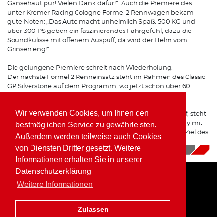
Gänsehaut pur! Vielen Dank dafür!“. Auch die Premiere des
unter Kremer Racing Cologne Formel 2 Rennwagen bekam
gute Noten: „Das Auto macht unheimlich Spaß. 500 KG und
über 300 PS geben ein faszinierendes Fahrgefühl, dazu die
Soundkulisse mit offenem Auspuff, da wird der Helm vom
Grinsen eng!“.
Die gelungene Premiere schreit nach Wiederholung.
Der nächste Formel 2 Renneinsatz steht im Rahmen des Classic
GP Silverstone auf dem Programm, wo jetzt schon über 60
Formel 2 Nennungen vorliegen.
Wir verwenden Cookies, um Ihnen den
Doch bevor Kaufmann zurück in den Formel Boliden darf, steht
erneut eine Veranstaltung der Cup & Tourenwagen Trophy mit
bestmöglichen Service zu gewährleisten.
dem BMW Z4 M Coupe in Oschersleben an, wo das klare Ziel des
Außerdem werden teilweise auch Cookies
Westerwälder flying Piranha ein Sieg ist.
von Diensten Dritter gesetzt. Weitere
30.04.2019
|
News
Informationen erhalten Sie in unserer
Datenschutzerklärung
Weitere Informationen
Home
Impressum
Datenschutz
Zulassen