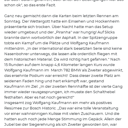
schon ok“, so das erste Fazit.
Ganz neu gemischt dann die Karten beim letzten Rennen am
Sonntag. Der Wettergott hatte ein Einsehen und Hockenheim
präsentierte sich trocken. Über Nacht hatte man das Setup
wieder umgebaut und der „Piranha“ war hungrig! Auf Slicks
brannte dann wortwörtlich der Asphalt. In der Spitzengruppe
tobte ein Kampf um die Plätze und Wolfgang Kaufmann
mittendrin. „In der international stark besetzten Serie sind keine
Nasenbohrer unterwegs, die lassen alle ordentlich fliegen mit
dem historischen Material. Da wird richtig hart gefahren.“ Nach
15 Runden auf dem knapp 4,6 Kilometer langen Kurs wurde
Wolfgang Kaufmann im March 782 BMW als Zweiter abgewinkt,
das ersehnte Podium war erreicht! Dass dieser zweite Platz am
seidenen Faden hing und hart erkämpft war, gestand
Kaufmann im Ziel: „In der zweiten Rennhälfte ist der vierte Gang
immer wieder rausgesprungen, ich musste den Schalthebel
festhalten. Aber es hat noch gereicht!“
Insgesamt zog Wolfgang Kaufmann ein mehr als positives
Resümee zur Bosch Historic. „Das war eine tolle Veranstaltung
vor einer wahnsinnigen Kulisse mit vielen Zuschauern. Und die
hatten auch noch jede Menge Stimmung im Gepäck. Allein der
Jubel bei der Siegerehrung als ich Zweiter geworden bin, war