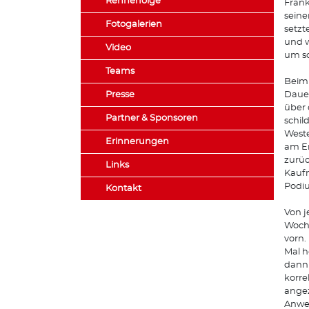
Rennerfolge
Frank
seine
Fotogalerien
setzt
und w
Video
um sc
Teams
Beim
Presse
Dauer
über 
Partner & Sponsoren
schil
Weste
Erinnerungen
am En
zurüc
Links
Kaufm
Podiu
Kontakt
Von j
Woche
vorn.
Mal h
dann 
korre
angez
Anwei