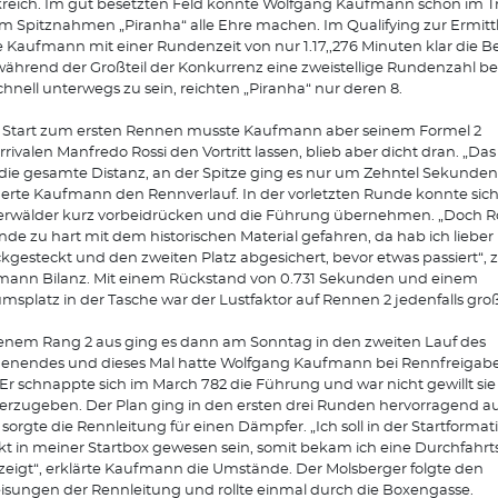
reich. Im gut besetzten Feld konnte Wolfgang Kaufmann schon im T
m Spitznahmen „Piranha“ alle Ehre machen. Im Qualifying zur Ermit
e Kaufmann mit einer Rundenzeit von nur 1.17,,276 Minuten klar die Be
ährend der Großteil der Konkurrenz eine zweistellige Rundenzahl be
hnell unterwegs zu sein, reichten „Piranha“ nur deren 8.
 Start zum ersten Rennen musste Kaufmann aber seinem Formel 2
rivalen Manfredo Rossi den Vortritt lassen, blieb aber dicht dran. „Das
die gesamte Distanz, an der Spitze ging es nur um Zehntel Sekunden
derte Kaufmann den Rennverlauf. In der vorletzten Runde konnte sich
rwälder kurz vorbeidrücken und die Führung übernehmen. „Doch Ros
de zu hart mit dem historischen Material gefahren, da hab ich lieber
kgesteckt und den zweiten Platz abgesichert, bevor etwas passiert“, 
ann Bilanz. Mit einem Rückstand von 0.731 Sekunden und einem
msplatz in der Tasche war der Lustfaktor auf Rennen 2 jedenfalls gro
enem Rang 2 aus ging es dann am Sonntag in den zweiten Lauf des
nendes und dieses Mal hatte Wolfgang Kaufmann bei Rennfreigabe
 Er schnappte sich im March 782 die Führung und war nicht gewillt sie
erzugeben. Der Plan ging in den ersten drei Runden hervorragend au
sorgte die Rennleitung für einen Dämpfer. „Ich soll in der Startformat
kt in meiner Startbox gewesen sein, somit bekam ich eine Durchfahrts
eigt“, erklärte Kaufmann die Umstände. Der Molsberger folgte den
sungen der Rennleitung und rollte einmal durch die Boxengasse.