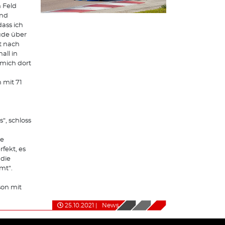
 Feld
und
dass ich
ude über
t nach
ll in
mich dort
 mit 71
“, schloss
ie
fekt, es
die
mt“.
son mit
25.10.2021
|
News