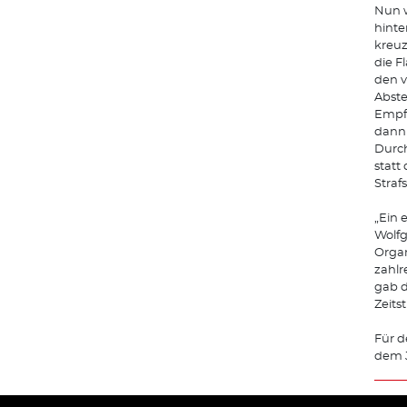
Nun w
hinte
kreuz
die F
den v
Abste
Empf
dann 
Durch
statt
Straf
„Ein 
Wolfg
Organ
zahlr
gab d
Zeits
Für d
dem J