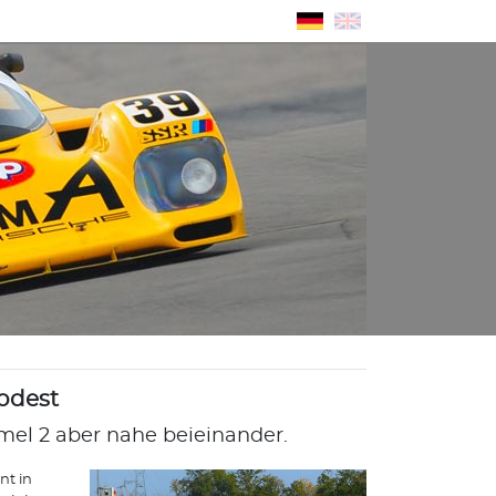
odest
rmel 2 aber nahe beieinander.
nt in