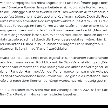
ar der Kampfgeist erst recht angestachelt und Kaufmann jagte dem
rher. 16 weitere Runden lang arbeitete er sich durch die Konkurrenz 
te die Zielflagge auf dem zweiten Platz! „Ich war so im Aufholmodus, 
lagge fast übersehen hätte“, gestand Kaufmann später. Doch die Fre
ermeintlichen erneuten Podiumsplatz währte nur extrem kurz. Direk
llen des Fahrzeugs im Parc Ferme wurde Kaufmann von einem Marsha
ang genommen und zu den Sportkommissaren verbracht. „Man hat 
relativ lange warten lassen, um mir dann mitzuteilen, dass ich bei der
fahrtsstrafe zu schnell durch die Boxengasse gefahren wäre. Nämlich
 der erlaubten 60 KM/H“, so Kaufmann verärgert. Die verhängten 11
sekunden ließen ihn auf Rang 4 zurückfallen.
etwas frustrierendes Ende eines eigentlich sehr schönen Wochenendes
ang Kaufmann seinen Rückblick auf die Dijon Veranstaltung ab. „Die
isation von Veranstalter HVM Racing war wie üblich hervorragend , d
eichen Fans der Hammer. Von der Performance her war mein Auto per
as ganze Wochenende keine Probleme. Lediglich die Umstände, das 
trafe erst nach dem Rennen verhängt wurde, hat mich traurig gestim
en 1978er March BMW steht nun die Winterpause an. 2022 soll die Sai
im-Clark Revival in Hockenheim wieder losgehen.