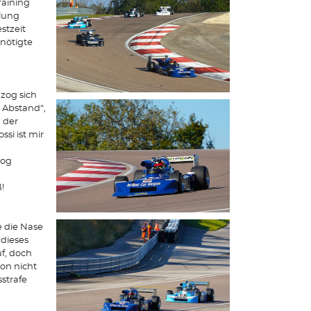
raining
tlung
stzeit
nötigte
 zog sich
 Abstand“,
 der
si ist mir
zog
ß!
 die Nase
 dieses
f, doch
ion nicht
strafe