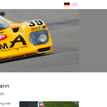
mann
en.
ing war