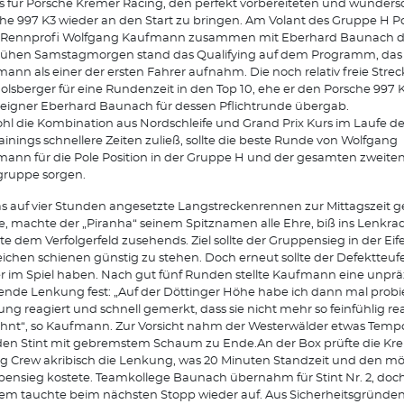
s für Porsche Kremer Racing, den perfekt vorbereiteten und wunder
he 997 K3 wieder an den Start zu bringen. Am Volant des Gruppe H P
te Rennprofi Wolfgang Kaufmann zusammen mit Eberhard Baunach d
rühen Samstagmorgen stand das Qualifying auf dem Programm, das
ann als einer der ersten Fahrer aufnahm. Die noch relativ freie Stre
olsberger für eine Rundenzeit in den Top 10, ehe er den Porsche 997 
igner Eberhard Baunach für dessen Pflichtrunde übergab.
l die Kombination aus Nordschleife und Grand Prix Kurs im Laufe d
rainings schnellere Zeiten zuließ, sollte die beste Runde von Wolfgang
ann für die Pole Position in der Gruppe H und der gesamten zweite
gruppe sorgen.
as auf vier Stunden angesetzte Langstreckenrennen zur Mittagszeit g
, machte der „Piranha“ seinem Spitznamen alle Ehre, biß ins Lenkra
lte dem Verfolgerfeld zusehends. Ziel sollte der Gruppensieg in der Eif
eichen schienen günstig zu stehen. Doch erneut sollte der Defektteufe
r im Spiel haben. Nach gut fünf Runden stellte Kaufmann eine unprä
nde Lenkung fest: „Auf der Döttinger Höhe habe ich dann mal probier
ng reagiert und schnell gemerkt, dass sie nicht mehr so feinfühlig re
nt“, so Kaufmann. Zur Vorsicht nahm der Westerwälder etwas Temp
den Stint mit gebremstem Schaum zu Ende.An der Box prüfte die Kr
g Crew akribisch die Lenkung, was 20 Minuten Standzeit und den m
ensieg kostete. Teamkollege Baunach übernahm für Stint Nr. 2, doc
em tauchte beim nächsten Stopp wieder auf. Aus Sicherheitsgründe