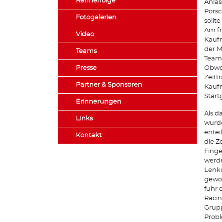
Rennerfolge
Anlas
Porsc
Fotogalerien
soll
Am f
Video
Kaufm
der M
Teams
Teame
Presse
Obwoh
Zeitt
Partner & Sponsoren
Kaufm
Start
Erinnerungen
Als d
Links
wurde
entei
Kontakt
die Z
Finge
werde
Lenku
gewoh
fuhr 
Racin
Grupp
Probl