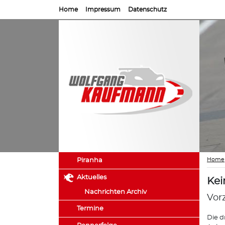
Home
Impressum
Datenschutz
Home
Piranha
Aktuelles
Kei
Nachrichten Archiv
Vor
Termine
Die d