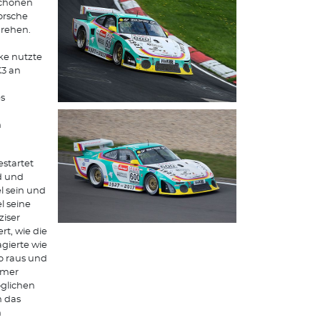
schönen
orsche
rehen.
cke nutzte
K3 an
es
n
estartet
d und
el sein und
l seine
ziser
t, wie die
agierte wie
o raus und
emer
öglichen
h das
n