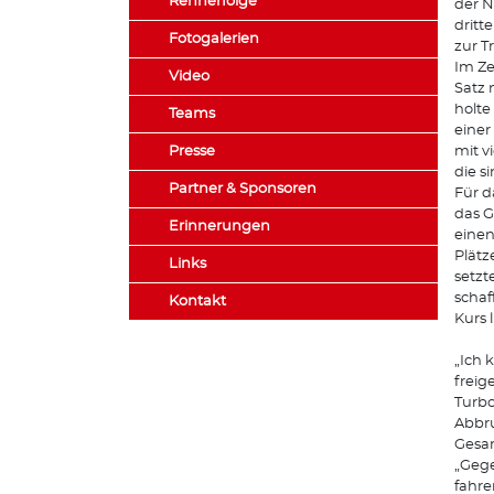
Rennerfolge
der N
dritt
Fotogalerien
zur T
Im Ze
Video
Satz 
holte
Teams
einer
Presse
mit v
die s
Partner & Sponsoren
Für d
das G
Erinnerungen
einen
Plätz
Links
setzt
schaf
Kontakt
Kurs 
„Ich 
freig
Turbo
Abbru
Gesam
„Gege
fahre