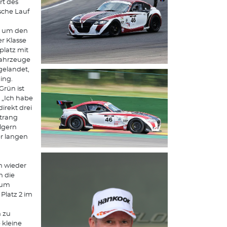
rt des
sche Lauf
n, um den
er Klasse
latz mit
fahrzeuge
gelandet,
ning.
Grün ist
 „Ich habe
irekt drei
trang
olgern
er langen
n wieder
n die
 zum
Platz 2 im
m zu
 kleine