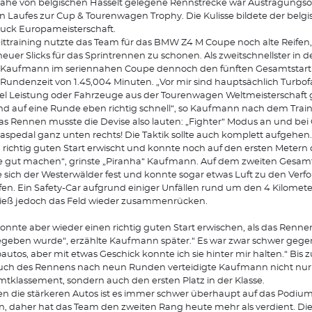
ähe von belgischen Hasselt gelegene Rennstrecke war Austragungso
en Laufes zur Cup & Tourenwagen Trophy. Die Kulisse bildete der belgi
ruck Europameisterschaft.
ittraining nutzte das Team für das BMW Z4 M Coupe noch alte Reife
neuer Slicks für das Sprintrennen zu schonen. Als zweitschnellster in d
 Kaufmann im seriennahen Coupe dennoch den fünften Gesamtstartp
 Rundenzeit von 1.45,004 Minuten. „Vor mir sind hauptsächlich Turbo
iel Leistung oder Fahrzeuge aus der Tourenwagen Weltmeisterschaft 
ind auf eine Runde eben richtig schnell“, so Kaufmann nach dem Trai
as Rennen musste die Devise also lauten: „Fighter“ Modus an und bei 
aspedal ganz unten rechts! Die Taktik sollte auch komplett aufgehen.
 richtig guten Start erwischt und konnte noch auf den ersten Metern d
e gut machen“, grinste „Piranha“ Kaufmann. Auf dem zweiten Gesam
e sich der Westerwälder fest und konnte sogar etwas Luft zu den Verf
fen. Ein Safety-Car aufgrund einiger Unfällen rund um den 4 Kilomet
ließ jedoch das Feld wieder zusammenrücken.
konnte aber wieder einen richtig guten Start erwischen, als das Renne
egeben wurde“, erzählte Kaufmann später.“ Es war zwar schwer gege
autos, aber mit etwas Geschick konnte ich sie hinter mir halten.“ Bis
ch des Rennens nach neun Runden verteidigte Kaufmann nicht nur 
tklassement, sondern auch den ersten Platz in der Klasse.
n die stärkeren Autos ist es immer schwer überhaupt auf das Podiu
n, daher hat das Team den zweiten Rang heute mehr als verdient. Die