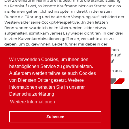
Der Zieleinlauf in Rennlauf eins bestimmte die Startaufstellung
zu Rennlauf zwei, so konnte Kaufmann hier aus Startreihe eins
ins Rennen gehen. „Ich schnappte mir direkt in der ersten
Runde die Führung und baute den Vorsprung aus“, schildert der
Westerwälder seine Cockpit-Perspektive. „In den letzten
Rennrunden wurde ich beim Überrunden leider etwas
aufgehalten, somit kam James Lay wieder dicht ran. In den drei
letzten Kurvenkombinationen griff er an, versuchte alles zu
geben, um zu gewinnen. Leider fuhr er mir dabei in der
Zieleingangskurve auf das rechte Hinterrad. Ich musste einen
größeren Weg durch die Auslaufzone wählen, blieb jedoch auf
Wir verwenden Cookies, um Ihnen den
dem Gas...und siegte mit einer Zehntelsekunde Vorsprung!
bestmöglichen Service zu gewährleisten.
Es war ein mega Rennen, und die Fans waren vollkommen aus
Außerdem werden teilweise auch Cookies
dem Häuschen.“
von Diensten Dritter gesetzt. Weitere
10.06.2026
|
News
Informationen erhalten Sie in unserer
Datenschutzerklärung
Weitere Informationen
Home
Impressum
Datenschutz
Zulassen