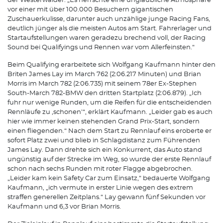
der Westerwälder. „Es herrschte eine unglaubliche Atmosphäre
vor einer mit über 100.000 Besuchern gigantischen
Zuschauerkulisse, darunter auch unzählige junge Racing Fans,
deutlich jünger als die meisten Autos am Start. Fahrerlager und
Startaufstellungen waren geradezu brechend voll, der Racing
Sound bei Qualifyings und Rennen war vom Allerfeinsten.“
Beim Qualifying erarbeitete sich Wolfgang Kaufmann hinter den
Briten James Lay im March 762 (2:06.217 Minuten) und Brian
Morris im March 782 (2:06.735) mit seinem 78er Ex-Stephen
South-March 782-BMW den dritten Startplatz (2:06.879). „Ich
fuhr nur wenige Runden, um die Reifen für die entscheidenden
Rennläufe zu ,schonen'“, erklärt Kaufmann. „Leider gab es auch
hier wie immer keinen stehenden Grand Prix-Start, sondern
einen fliegenden.“ Nach dem Start zu Rennlauf eins eroberte er
sofort Platz zwei und blieb in Schlagdistanz zum Führenden
James Lay. Dann drehte sich ein Konkurrent, das Auto stand
ungünstig auf der Strecke im Weg, so wurde der erste Rennlauf
schon nach sechs Runden mit roter Flagge abgebrochen.
„Leider kam kein Safety Car zum Einsatz,“ bedauerte Wolfgang
Kaufmann, „ich vermute in erster Linie wegen des extrem
straffen generellen Zeitplans.“ Lay gewann fünf Sekunden vor
Kaufmann und 6,3 vor Brian Morris.