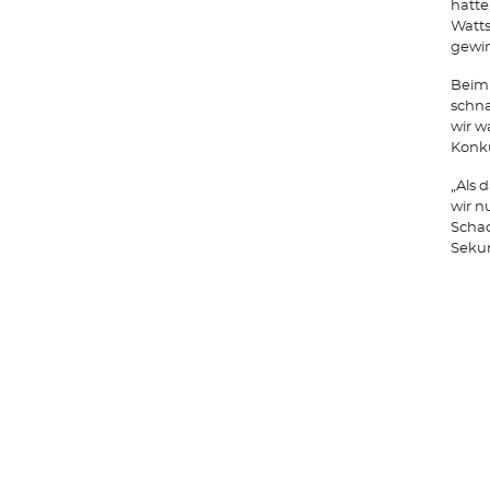
hatte
Watts
gewin
Beim 
schna
wir w
Konku
„Als 
wir n
Schac
Seku