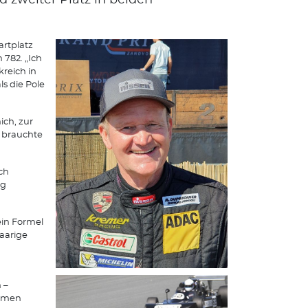
nd zweiter Platz in beiden
artplatz
782. „Ich
reich in
ls die Pole
ich, zur
– brauchte
ch
ig
 ein Formel
aarige
 –
ommen