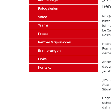
„F2 
Rennerfolge
Ren
Fotogalerien
Im Qu
Video
hinte
Teams
fuhr 
Le Ca
Presse
Posit
Partner & Sponsoren
Nach 
Forme
Erinnerungen
der W
Links
Ansch
dadur
Kontakt
„ausb
„Im F
Atlan
Situa
Gegen
siche
dahin