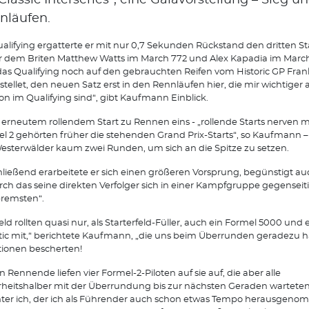
Classic Interseries“, eine Galavorstellung – Sieg u
nläufen.
alifying ergatterte er mit nur 0,7 Sekunden Rückstand den dritten St
r dem Briten Matthew Watts im March 772 und Alex Kapadia im March 
das Qualifying noch auf den gebrauchten Reifen vom Historic GP Frank
stellet, den neuen Satz erst in den Rennläufen hier, die mir wichtiger a
ion im Qualifying sind“, gibt Kaufmann Einblick.
erneutem rollendem Start zu Rennen eins - „rollende Starts nerven m
l 2 gehörten früher die stehenden Grand Prix-Starts“, so Kaufmann 
esterwälder kaum zwei Runden, um sich an die Spitze zu setzen.
ließend erarbeitete er sich einen größeren Vorsprung, begünstigt au
ch das seine direkten Verfolger sich in einer Kampfgruppe gegenseit
remsten“.
eld rollten quasi nur, als Starterfeld-Füller, auch ein Formel 5000 und
tic mit,“ berichtete Kaufmann, „die uns beim Überrunden geradezu h
tionen bescherten!
 Rennende liefen vier Formel-2-Piloten auf sie auf, die aber alle
rheitshalber mit der Überrundung bis zur nächsten Geraden warteten
ter ich, der ich als Führender auch schon etwas Tempo herausgen