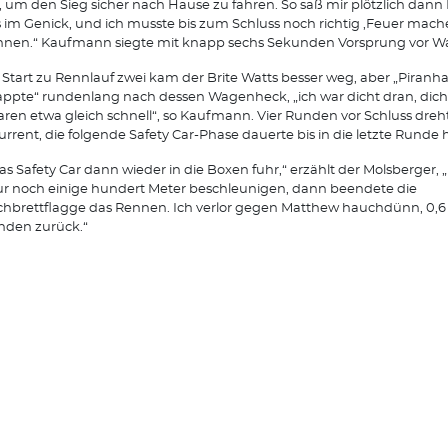
, um den Sieg sicher nach Hause zu fahren. So saß mir plötzlich dan
 im Genick, und ich musste bis zum Schluss noch richtig ,Feuer mach
nen.“ Kaufmann siegte mit knapp sechs Sekunden Vorsprung vor Wa
Start zu Rennlauf zwei kam der Brite Watts besser weg, aber „Piranh
ppte“ rundenlang nach dessen Wagenheck, „ich war dicht dran, dich
aren etwa gleich schnell“, so Kaufmann. Vier Runden vor Schluss dreht
rrent, die folgende Safety Car-Phase dauerte bis in die letzte Runde 
das Safety Car dann wieder in die Boxen fuhr,“ erzählt der Molsberger,
ur noch einige hundert Meter beschleunigen, dann beendete die
hbrettflagge das Rennen. Ich verlor gegen Matthew hauchdünn, 0,6
nden zurück.“