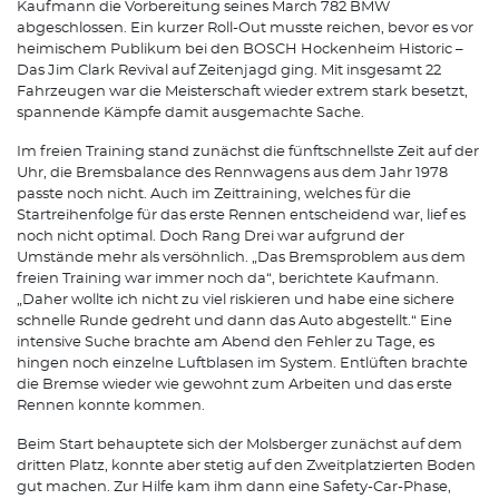
Kaufmann die Vorbereitung seines March 782 BMW
abgeschlossen. Ein kurzer Roll-Out musste reichen, bevor es vor
heimischem Publikum bei den BOSCH Hockenheim Historic –
Das Jim Clark Revival auf Zeitenjagd ging. Mit insgesamt 22
Fahrzeugen war die Meisterschaft wieder extrem stark besetzt,
spannende Kämpfe damit ausgemachte Sache.
Im freien Training stand zunächst die fünftschnellste Zeit auf der
Uhr, die Bremsbalance des Rennwagens aus dem Jahr 1978
passte noch nicht. Auch im Zeittraining, welches für die
Startreihenfolge für das erste Rennen entscheidend war, lief es
noch nicht optimal. Doch Rang Drei war aufgrund der
Umstände mehr als versöhnlich. „Das Bremsproblem aus dem
freien Training war immer noch da“, berichtete Kaufmann.
„Daher wollte ich nicht zu viel riskieren und habe eine sichere
schnelle Runde gedreht und dann das Auto abgestellt.“ Eine
intensive Suche brachte am Abend den Fehler zu Tage, es
hingen noch einzelne Luftblasen im System. Entlüften brachte
die Bremse wieder wie gewohnt zum Arbeiten und das erste
Rennen konnte kommen.
Beim Start behauptete sich der Molsberger zunächst auf dem
dritten Platz, konnte aber stetig auf den Zweitplatzierten Boden
gut machen. Zur Hilfe kam ihm dann eine Safety-Car-Phase,