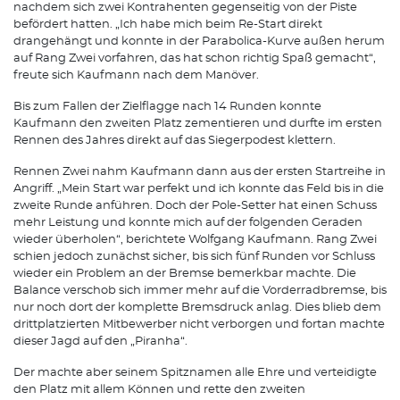
nachdem sich zwei Kontrahenten gegenseitig von der Piste
befördert hatten. „Ich habe mich beim Re-Start direkt
drangehängt und konnte in der Parabolica-Kurve außen herum
auf Rang Zwei vorfahren, das hat schon richtig Spaß gemacht“,
freute sich Kaufmann nach dem Manöver.
Bis zum Fallen der Zielflagge nach 14 Runden konnte
Kaufmann den zweiten Platz zementieren und durfte im ersten
Rennen des Jahres direkt auf das Siegerpodest klettern.
Rennen Zwei nahm Kaufmann dann aus der ersten Startreihe in
Angriff. „Mein Start war perfekt und ich konnte das Feld bis in die
zweite Runde anführen. Doch der Pole-Setter hat einen Schuss
mehr Leistung und konnte mich auf der folgenden Geraden
wieder überholen“, berichtete Wolfgang Kaufmann. Rang Zwei
schien jedoch zunächst sicher, bis sich fünf Runden vor Schluss
wieder ein Problem an der Bremse bemerkbar machte. Die
Balance verschob sich immer mehr auf die Vorderradbremse, bis
nur noch dort der komplette Bremsdruck anlag. Dies blieb dem
drittplatzierten Mitbewerber nicht verborgen und fortan machte
dieser Jagd auf den „Piranha“.
Der machte aber seinem Spitznamen alle Ehre und verteidigte
den Platz mit allem Können und rette den zweiten