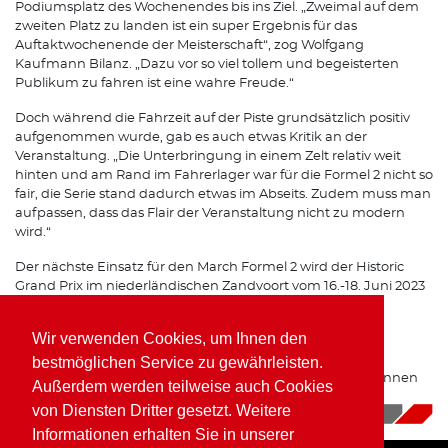
Podiumsplatz des Wochenendes bis ins Ziel. „Zweimal auf dem
zweiten Platz zu landen ist ein super Ergebnis für das
Auftaktwochenende der Meisterschaft“, zog Wolfgang
Kaufmann Bilanz. „Dazu vor so viel tollem und begeisterten
Publikum zu fahren ist eine wahre Freude.“
Doch während die Fahrzeit auf der Piste grundsätzlich positiv
aufgenommen wurde, gab es auch etwas Kritik an der
Veranstaltung. „Die Unterbringung in einem Zelt relativ weit
hinten und am Rand im Fahrerlager war für die Formel 2 nicht so
fair, die Serie stand dadurch etwas im Abseits. Zudem muss man
aufpassen, dass das Flair der Veranstaltung nicht zu modern
wird.“
Der nächste Einsatz für den March Formel 2 wird der Historic
Grand Prix im niederländischen Zandvoort vom 16.-18. Juni 2023
sein.
Wir verwenden Cookies, um Ihnen den
Zusätzlich zum historischen Programm zeichnet sich am
Horizont auch eine mögliche Rückkehr in den modernen
bestmöglichen Service zu gewährleisten.
Sportwagen-Zirkus an. Derzeit laufen Gespräche über Rennen
Außerdem werden teilweise auch Cookies
im Prototype Cup Germany auf einem LMP3 Prototypen.
von Diensten Dritter gesetzt. Weitere
16.05.2023
|
News
Informationen erhalten Sie in unserer