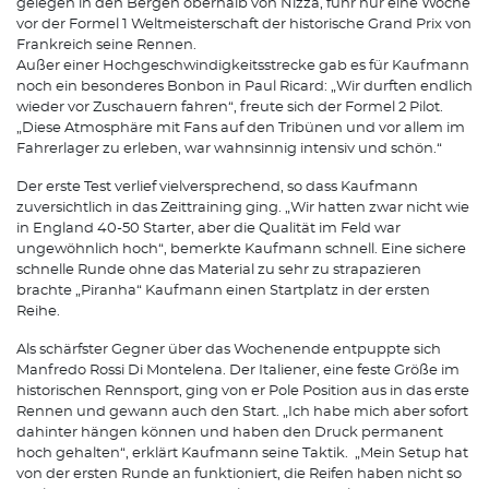
gelegen in den Bergen oberhalb von Nizza, fuhr nur eine Woche
vor der Formel 1 Weltmeisterschaft der historische Grand Prix von
Frankreich seine Rennen.
Außer einer Hochgeschwindigkeitsstrecke gab es für Kaufmann
noch ein besonderes Bonbon in Paul Ricard: „Wir durften endlich
wieder vor Zuschauern fahren“, freute sich der Formel 2 Pilot.
„Diese Atmosphäre mit Fans auf den Tribünen und vor allem im
Fahrerlager zu erleben, war wahnsinnig intensiv und schön.“
Der erste Test verlief vielversprechend, so dass Kaufmann
zuversichtlich in das Zeittraining ging. „Wir hatten zwar nicht wie
in England 40-50 Starter, aber die Qualität im Feld war
ungewöhnlich hoch“, bemerkte Kaufmann schnell. Eine sichere
schnelle Runde ohne das Material zu sehr zu strapazieren
brachte „Piranha“ Kaufmann einen Startplatz in der ersten
Reihe.
Als schärfster Gegner über das Wochenende entpuppte sich
Manfredo Rossi Di Montelena. Der Italiener, eine feste Größe im
historischen Rennsport, ging von er Pole Position aus in das erste
Rennen und gewann auch den Start. „Ich habe mich aber sofort
dahinter hängen können und haben den Druck permanent
hoch gehalten“, erklärt Kaufmann seine Taktik. „Mein Setup hat
von der ersten Runde an funktioniert, die Reifen haben nicht so