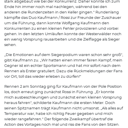
stark abgebaut wie bei der Konkurrenz. Daher konnte ich zum
Ende hin immer noch mal nachlegen, während bei den
anderen die Rundenzeiten in den Keller gingen.“ Rundenlang
kämpfte das Duo Kaufmann / Rossi zur Freunde der Zuschauer
um die Führung, dann konnte Wolfgang Kaufmann den
Konkurrenten zu einen kleinen Fehler provozieren und vorbei
gehen. In den letzten Umläufen konnte der Westerwälder noch
ein wenig Vorsprung rausarbeiten und die Zielflagge als Sieger
sehen.
„Die Emotionen auf dem Siegerpodium waren schon sehr groß“,
gibt Kaufmann zu. „Wir hatten einen immer fairen Kampf, mein
Gegner ist ein echter Sportsmann und hat mir sofort nach dem
Rennen als Erster gratuliert. Dazu die Rückmeldungen der Fans
vor Ort, toll das wieder erleben zu dürfen!“
Rennen 2 am Sonntag ging für Kaufmann von der Pole Position
los, doch erneut ging zunächst Rossi in Führung. „Er konnte
mich ausbeschleunigen und zunächst einen kleinen Vorsprung
heraus fahren“, schilderte Kaufmann die ersten Meter. Doch
seinen Spitznamen trägt Kaufmann nicht umsonst. „Als alles auf
Temperatur war, habe ich richtig Feuer gegeben und mich
wieder rangefahren.“ Der folgende Zweikampf übertraf die
Action des Vortages noch mal und riss die Fans von den Sitzen.