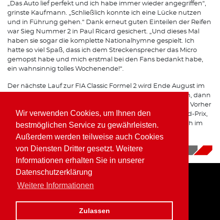
„Das Auto lief perfekt und ich habe immer wieder angegriffen“,
grinste Kaufmann. „Schließlich konnte ich eine Lücke nutzen
und in Führung gehen.“ Dank erneut guten Einteilen der Reifen
war Sieg Nummer 2 in Paul Ricard gesichert. „Und dieses Mal
haben sie sogar die komplette Nationalhymne gespielt. Ich
hatte so viel Spaß, dass ich dem Streckensprecher das Micro
gemopst habe und mich erstmal bei den Fans bedankt habe,
ein wahnsinnig tolles Wochenende!“.
Der nächste Lauf zur FIA Classic Formel 2 wird Ende August im
Rahmen des Jim Clark Revival in Hockenheim stattfinden, dann
hoffentlich auch wieder mit Zuschauern auf den Rängen. Vorher
Wir verwenden Cookies, um Ihnen den
sollte es noch mal in die geliebte Eifel zum Oldtimer Grand-Prix,
um dort mit dem Team Porsche Kremer Racing erfolgreich im
bestmöglichen Service zu gewährleisten.
Einsatz zu sein.
Außerdem werden teilweise auch Cookies
von Diensten Dritter gesetzt. Weitere
22.06.2021
|
News
Informationen erhalten Sie in unserer
Datenschutzerklärung
Weitere Informationen
Home
Impressum
Datenschutz
Zulassen